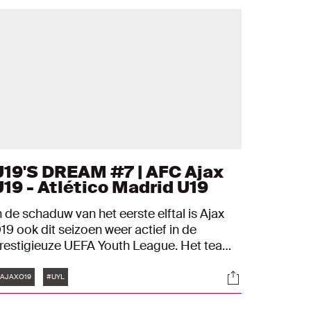
U19'S DREAM #7 | AFC Ajax
U19 - Atlético Madrid U19
n de schaduw van het eerste elftal is Ajax
19 ook dit seizoen weer actief in de
restigieuze UEFA Youth League. Het team
an John Heitinga droomt ervan het
Tags
s
Socials
quivalent van de Champions League voor
AJAXO19
#UYL
eugdploegen te winnen.