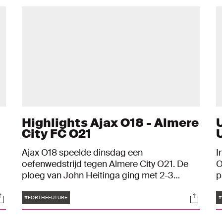
Highlights Ajax O18 - Almere
City FC O21
Ajax O18 speelde dinsdag een
I
oefenwedstrijd tegen Almere City O21. De
O
ploeg van John Heitinga ging met 2-3
p
onderuit. Youri Baas en Joel Ideho maakte
v
Tags
ocials
Social
de goals aan Ajax-zijde. De trainer van de
e
#FORTHEFUTURE
#
bezoekers is oud-Ajacied Hedwiges
j
Maduro. Check hier de hoogtepunten van