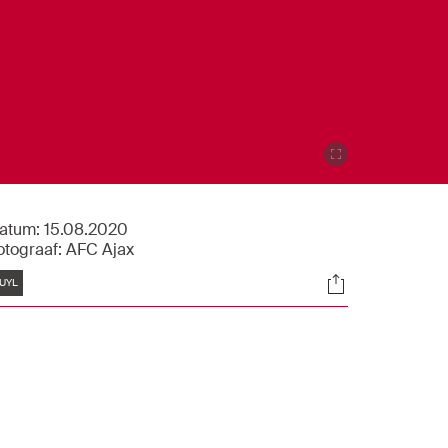
atum:
15.08.2020
otograaf:
AFC Ajax
Tags
Socials
UYL