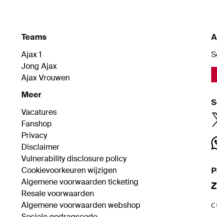
dat duel.
Teams
A
Ajax 1
S
Jong Ajax
Ajax Vrouwen
Meer
S
Vacatures
Fanshop
Privacy
Disclaimer
Vulnerability disclosure policy
Cookievoorkeuren wijzigen
P
Algemene voorwaarden ticketing
Resale voorwaarden
Algemene voorwaarden webshop
Sociale gedragscode