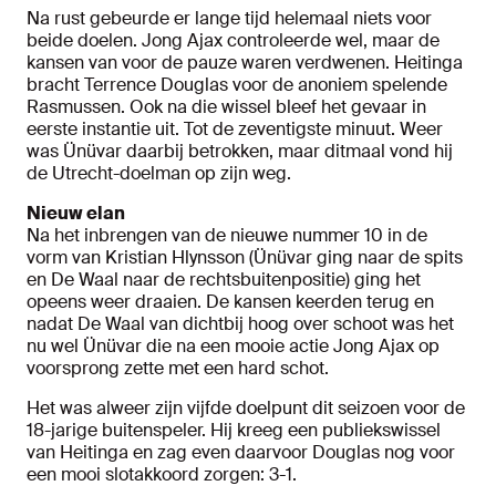
Na rust gebeurde er lange tijd helemaal niets voor
beide doelen. Jong Ajax controleerde wel, maar de
kansen van voor de pauze waren verdwenen. Heitinga
bracht Terrence Douglas voor de anoniem spelende
Rasmussen. Ook na die wissel bleef het gevaar in
eerste instantie uit. Tot de zeventigste minuut. Weer
was Ünüvar daarbij betrokken, maar ditmaal vond hij
de Utrecht-doelman op zijn weg.
Nieuw elan
Na het inbrengen van de nieuwe nummer 10 in de
vorm van Kristian Hlynsson (Ünüvar ging naar de spits
en De Waal naar de rechtsbuitenpositie) ging het
opeens weer draaien. De kansen keerden terug en
nadat De Waal van dichtbij hoog over schoot was het
nu wel Ünüvar die na een mooie actie Jong Ajax op
voorsprong zette met een hard schot.
Het was alweer zijn vijfde doelpunt dit seizoen voor de
18-jarige buitenspeler. Hij kreeg een publiekswissel
van Heitinga en zag even daarvoor Douglas nog voor
een mooi slotakkoord zorgen: 3-1.