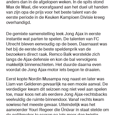
anders dan in de afgelopen weken. In de spits stond
Max de Waal, die voorafgaand aan het duel uit handen
van zijn opa de prijs voor het beste talent van de
eerste periode in de Keuken Kampioen Divisie kreeg
overhandigd.
De gemixte samenstelling leek Jong Ajax in eerste
instantie wat parten te spelen. De talenten van FC
Utrecht bleven eenvoudig op de been. Daarnaast was
het bij de eerste de beste speldenprik van de
bezoekers direct raak. Remco Balk worstelde zich
langs de Ajax-defensie en kon de bal vervolgens
makkelijk binnenschieten. Het duurde daarna even
voordat de Jong Ajax-motor iets begon te draaien.
Eerst kopte Nordin Musampa nog naast en later was
Liam van Gelderen gevaarlijk na een mooie aanval. De
verdediger kwam dit seizoen nog niet veel aan spelen
toe, maar koos net als eerdere Jong Ajax-rechtsbacks
veelvuldig de ruimte binnendoor. Vanaf rechts kwam
sowieso het meeste gevaar. Uiteindelijk was het
aanvoerder Youri Regeer die Ünüvar in staat stelde om
de gelijkmaker te scoren na iets meer dan twintig