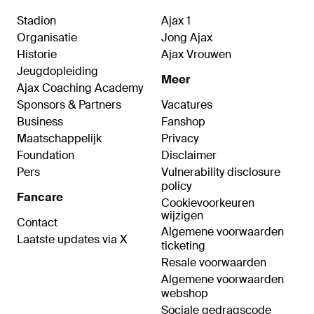
Stadion
Ajax 1
Organisatie
Jong Ajax
Historie
Ajax Vrouwen
Jeugdopleiding
Meer
Ajax Coaching Academy
Sponsors & Partners
Vacatures
Business
Fanshop
Maatschappelijk
Privacy
Foundation
Disclaimer
Pers
Vulnerability disclosure
policy
Fancare
Cookievoorkeuren
wijzigen
Contact
Algemene voorwaarden
Laatste updates via X
ticketing
Resale voorwaarden
Algemene voorwaarden
webshop
Sociale gedragscode