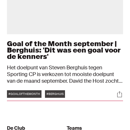
Goal of the Month september |
Berghuis: 'Dit was een goal voor
de kenners'
Het doelpunt van Steven Berghuis tegen
Sporting CP is verkozen tot mooiste doelpunt
van de maand september. David the Host zocht
de linkspoot op om de Lasse Schöne Trophy aan
Tags
Soci
hem te overhandigen.
#GOALOFTHEMONTH
#BERGHUIS
De Club
Teams