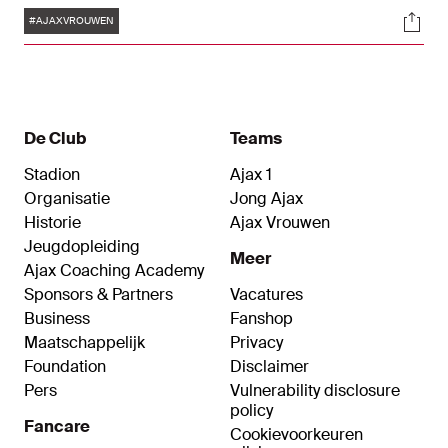
Tags
Soci
voor het kampioenschap en slaagde glansrijk in
#AJAXVROUWEN
die opdracht. PEC Zwolle werd met liefst 1-6
verslagen, waarna het feest los kon barsten. Voor
de derde keer in de historie en voor de eerste
keer in vijf jaar zijn de Ajax Vrouwen weer
landskampioen.
De Club
Teams
Stadion
Ajax 1
Organisatie
Jong Ajax
Historie
Ajax Vrouwen
Jeugdopleiding
Meer
Ajax Coaching Academy
Sponsors & Partners
Vacatures
Business
Fanshop
Maatschappelijk
Privacy
Foundation
Disclaimer
Pers
Vulnerability disclosure
policy
Fancare
Cookievoorkeuren