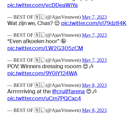
pic.twitter.com/vcDDeaWiYa
— BEST OF 🇳🇱 (@AjaxVrouwen)
May 7, 2023
Wat zijn we, Chas? 😌
pic.twitter.com/s179dzlf4K
— BEST OF 🇳🇱 (@AjaxVrouwen)
May 7, 2023
“Even afkoelen hoor” 🤪
pic.twitter.com/LW2G305zCM
— BEST OF 🇳🇱 (@AjaxVrouwen)
May 7, 2023
POV: Winners dressing rooom 😍🎶
pic.twitter.com/9Y0iY124WA
— BEST OF 🇳🇱 (@AjaxVrouwen)
May 8, 2023
Arrrrrrriving at the
@cruijffarena
😍🎶
pic.twitter.com/uCm7PQCxc4
— BEST OF 🇳🇱 (@AjaxVrouwen)
May 8, 2023