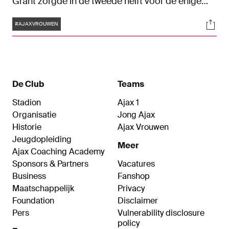
Grant zorgde in de tweede helft voor de enige
treffer en loodste de Ajacieden daarmee naar de
Tags
Soci
bekerfinale op 18 april. Bekijk hier de
#AJAXVROUWEN
hoogtepunten.
De Club
Teams
Stadion
Ajax 1
Organisatie
Jong Ajax
Historie
Ajax Vrouwen
Jeugdopleiding
Meer
Ajax Coaching Academy
Sponsors & Partners
Vacatures
Business
Fanshop
Maatschappelijk
Privacy
Foundation
Disclaimer
Pers
Vulnerability disclosure
policy