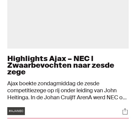
Highlights Ajax – NEC l
Zwaarbevochten naar zesde
zege
Ajax boekte zondagmiddag de zesde
competitiezege op rij onder leiding van John
Heitinga. In de Johan Cruijff ArenA werd NEC op
met 1-0 verslagen door een goal van Mohammed
Tags
Soci
Kudus na rust. Daardoor volgde Ajax het
#AJANEC
voorbeeld van de overige clubs uit de top vier die
eerder dit weekend ook allemaal met 1-0 wonnen.