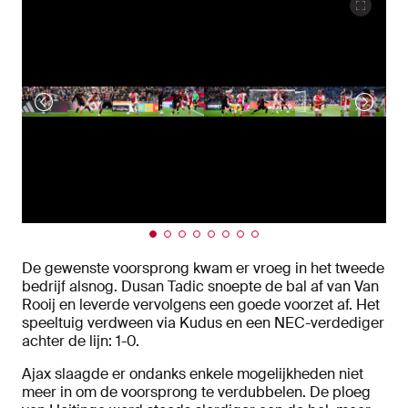
De gewenste voorsprong kwam er vroeg in het tweede
bedrijf alsnog. Dusan Tadic snoepte de bal af van Van
Rooij en leverde vervolgens een goede voorzet af. Het
speeltuig verdween via Kudus en een NEC-verdediger
achter de lijn: 1-0.
Ajax slaagde er ondanks enkele mogelijkheden niet
meer in om de voorsprong te verdubbelen. De ploeg