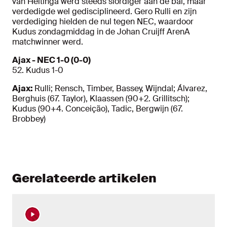
van Heitinga werd steeds slordiger aan de bal, maar
verdedigde wel gedisciplineerd. Gero Rulli en zijn
verdediging hielden de nul tegen NEC, waardoor
Kudus zondagmiddag in de Johan Cruijff ArenA
matchwinner werd.
Ajax - NEC 1-0 (0-0)
52. Kudus 1-0
Ajax:
Rulli; Rensch, Timber, Bassey, Wijndal; Álvarez,
Berghuis (67. Taylor), Klaassen (90+2. Grillitsch);
Kudus (90+4. Conceição), Tadic, Bergwijn (67.
Brobbey)
Gerelateerde artikelen