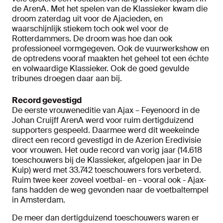
de ArenA. Met het spelen van de Klassieker kwam die
droom zaterdag uit voor de Ajacieden, en
waarschijnlijk stiekem toch ook wel voor de
Rotterdammers. De droom was hoe dan ook
professioneel vormgegeven. Ook de vuurwerkshow en
de optredens vooraf maakten het geheel tot een échte
en volwaardige Klassieker. Ook de goed gevulde
tribunes droegen daar aan bij.
Record gevestigd
De eerste vrouweneditie van Ajax – Feyenoord in de
Johan Cruijff ArenA werd voor ruim dertigduizend
supporters gespeeld. Daarmee werd dit weekeinde
direct een record gevestigd in de Azerion Eredivisie
voor vrouwen. Het oude record van vorig jaar (14.618
toeschouwers bij de Klassieker, afgelopen jaar in De
Kuip) werd met 33.742 toeschouwers fors verbeterd.
Ruim twee keer zoveel voetbal- en - vooral ook - Ajax-
fans hadden de weg gevonden naar de voetbaltempel
in Amsterdam.
De meer dan dertigduizend toeschouwers waren er