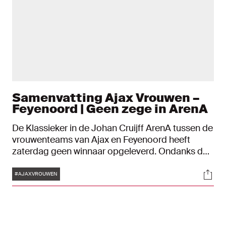
Samenvatting Ajax Vrouwen –
Feyenoord | Geen zege in ArenA
De Klassieker in de Johan Cruijff ArenA tussen de
vrouwenteams van Ajax en Feyenoord heeft
zaterdag geen winnaar opgeleverd. Ondanks de
gelijkmaker van Ashleigh Weerden vroeg in de
Tags
Soci
tweede helft bleef het gelijk: 1-1.
#AJAXVROUWEN