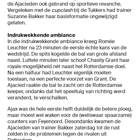
de Ajacieden ook gebrand op sportieve revanche.
Vergeleken met de
cupclash
bij de Tukkers had trainer
Suzanne Bakker haar basisformatie ongewijzigd
gelaten.
Indrukwekkende ambiance
In die indrukwekkende ambiance kreeg Romée
Leuchter na 23 minuten de eerste échte kans van de
wedstrijd. De spits kogelde de bal van grote afstand
naast. Luttele minuten later schoof Chasity Grant haar
royale mogelijkheid nét naast het Rotterdamse doel.
Na een halfuur had Leuchter eigenlijk moéten
toeslaan, na een perfecte voorzet van Grant. De
Ajacied raakte de bal te zacht om de Rotterdamse
keeper, ondanks dat het speeltuig van richting werd
veranderd, te verschalken.
Ajax was de hele eerste helft duidelijk de betere ploeg,
maar moest wel waken voor de (weliswaar spaarzame)
counters van Feyenoord. Desondanks kwamen de
Ajacieden van trainer Bakker zaterdag tot de rust
zelden in de problemen tegen de rivalen uit