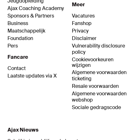
Jeugdopleiding
Meer
Ajax Coaching Academy
Sponsors & Partners
Vacatures
Business
Fanshop
Maatschappelijk
Privacy
Foundation
Disclaimer
Pers
Vulnerability disclosure
policy
Fancare
Cookievoorkeuren
wijzigen
Contact
Algemene voorwaarden
Laatste updates via X
ticketing
Resale voorwaarden
Algemene voorwaarden
webshop
Sociale gedragscode
Ajax Nieuws