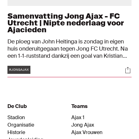
Samenvatting Jong Ajax - FC
Utrecht | Nipte nederlaag voor
Ajacieden
De ploeg van John Heitinga is zondag in eigen
huis onderuitgegaan tegen Jong FC Utrecht. Na
een 1-1-ruststand dankzij een goal van Kristian
Hlynsson maakten de gasten in het tweede
Tags
Soci
bedrijf de winnende treffer: 1-2.
#JONGAJAX
De Club
Teams
Stadion
Ajax 1
Organisatie
Jong Ajax
Historie
Ajax Vrouwen