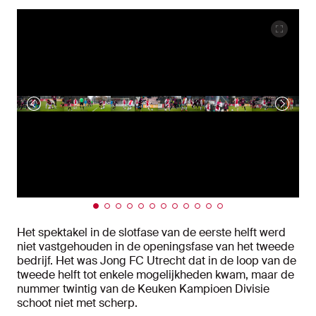
Het spektakel in de slotfase van de eerste helft werd
niet vastgehouden in de openingsfase van het tweede
bedrijf. Het was Jong FC Utrecht dat in de loop van de
tweede helft tot enkele mogelijkheden kwam, maar de
nummer twintig van de Keuken Kampioen Divisie
schoot niet met scherp.