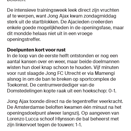
De intensieve trainingsweek leek direct zijn vruchten
af te werpen, want Jong Ajax kwam zondagmiddag
sterk uit de startblokken. De Ajacieden creëerden
enkele goede mogelijkheden in de openingsfase, maar
dit mondde helaas niet uit in een vroege
openingstreffer.
Doelpunten kort voor rust
In de loop van de eerste helft ontstonden er nog een
aantal kansen over en weer, maar beide doelmannen
wisten hun doel knap schoon te houden. Vijf minuten
voor rust slaagde Jong FC Utrecht er via Mamengi
alsnog in om de ban te breken op sportcomplex de
Toekomst. De centrumverdediger van de
Domstedelingen kopte raak uit een hoekschop: 0-1.
Jong Ajax toonde direct na de tegentreffer veerkracht.
De Amsterdamse beloften kwamen één minuut na het
openingsdoelpunt alweer langszij. Op aangeven van
Lorenzo Lucca schoof Hlynsson de bal beheerst met
zijn linkervoet tegen de touwen: 1-1.