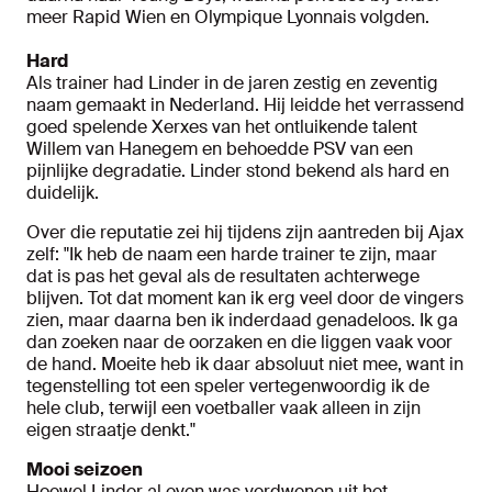
meer Rapid Wien en Olympique Lyonnais volgden.
Hard
Als trainer had Linder in de jaren zestig en zeventig
naam gemaakt in Nederland. Hij leidde het verrassend
goed spelende Xerxes van het ontluikende talent
Willem van Hanegem en behoedde PSV van een
pijnlijke degradatie. Linder stond bekend als hard en
duidelijk.
Over die reputatie zei hij tijdens zijn aantreden bij Ajax
zelf: "Ik heb de naam een harde trainer te zijn, maar
dat is pas het geval als de resultaten achterwege
blijven. Tot dat moment kan ik erg veel door de vingers
zien, maar daarna ben ik inderdaad genadeloos. Ik ga
dan zoeken naar de oorzaken en die liggen vaak voor
de hand. Moeite heb ik daar absoluut niet mee, want in
tegenstelling tot een speler vertegenwoordig ik de
hele club, terwijl een voetballer vaak alleen in zijn
eigen straatje denkt."
Mooi seizoen
Hoewel Linder al even was verdwenen uit het