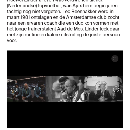
(Nederlandse) topvoetbal, was Ajax hem begin jaren
tachtig nog niet vergeten. Leo Beenhakker werd in
maart 1981 ontslagen en de Amsterdamse club zocht
naar een ervaren coach die een duo kon vormen met
het jonge trainerstalent Aad de Mos. Linder leek daar
met zijn routine en kalme uitstraling de juiste persoon
voor.