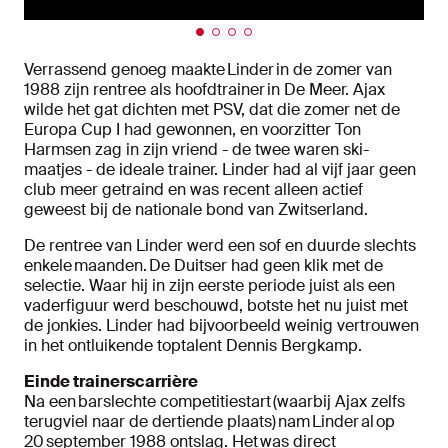
Verrassend genoeg maakte Linder in de zomer van
1988 zijn rentree als hoofdtrainer in De Meer. Ajax
wilde het gat dichten met PSV, dat die zomer net de
Europa Cup I had gewonnen, en voorzitter Ton
Harmsen zag in zijn vriend - de twee waren ski-
maatjes - de ideale trainer. Linder had al vijf jaar geen
club meer getraind en was recent alleen actief
geweest bij de nationale bond van Zwitserland.
De rentree van Linder werd een sof en duurde slechts
enkele maanden. De Duitser had geen klik met de
selectie. Waar hij in zijn eerste periode juist als een
vaderfiguur werd beschouwd, botste het nu juist met
de jonkies. Linder had bijvoorbeeld weinig vertrouwen
in het ontluikende toptalent Dennis Bergkamp.
Einde trainerscarrière
Na een barslechte competitiestart (waarbij Ajax zelfs
terugviel naar de dertiende plaats) nam Linder al op
20 september 1988 ontslag. Het was direct