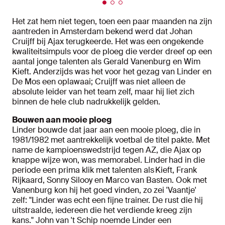
Het zat hem niet tegen, toen een paar maanden na zijn
aantreden in Amsterdam bekend werd dat Johan
Cruijff bij Ajax terugkeerde. Het was een ongekende
kwaliteitsimpuls voor de ploeg die verder dreef op een
aantal jonge talenten als Gerald Vanenburg en Wim
Kieft. Anderzijds was het voor het gezag van Linder en
De Mos een oplawaai; Cruijff was niet alleen de
absolute leider van het team zelf, maar hij liet zich
binnen de hele club nadrukkelijk gelden.
Bouwen aan mooie ploeg
Linder bouwde dat jaar aan een mooie ploeg, die in
1981/1982 met aantrekkelijk voetbal de titel pakte. Met
name de kampioenswedstrijd tegen AZ, die Ajax op
knappe wijze won, was memorabel. Linder had in die
periode een prima klik met talenten als Kieft, Frank
Rijkaard, Sonny Silooy en Marco van Basten. Ook met
Vanenburg kon hij het goed vinden, zo zei 'Vaantje'
zelf: "Linder was echt een fijne trainer. De rust die hij
uitstraalde, iedereen die het verdiende kreeg zijn
kans." John van 't Schip noemde Linder een