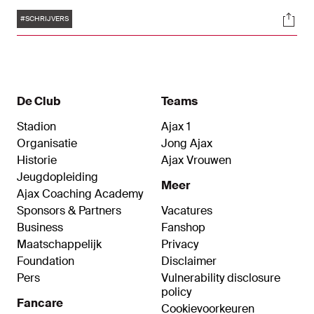
hem luidde, speelde maar liefst 356 wedstrijden
Tags
Soci
voor Ajax. Schrijvers vierde als Ajacied vijf
#SCHRIJVERS
landskampioenschappen. Hij worstelde de
laatste jaren met zijn gezondheid. Schrijvers
overleed woensdag en is 75 jaar geworden.
De Club
Teams
Stadion
Ajax 1
Organisatie
Jong Ajax
Historie
Ajax Vrouwen
Jeugdopleiding
Meer
Ajax Coaching Academy
Sponsors & Partners
Vacatures
Business
Fanshop
Maatschappelijk
Privacy
Foundation
Disclaimer
Pers
Vulnerability disclosure
policy
Fancare
Cookievoorkeuren