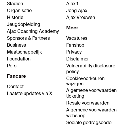
Stadion
Ajax 1
Organisatie
Jong Ajax
Historie
Ajax Vrouwen
Jeugdopleiding
Meer
Ajax Coaching Academy
Sponsors & Partners
Vacatures
Business
Fanshop
Maatschappelijk
Privacy
Foundation
Disclaimer
Pers
Vulnerability disclosure
policy
Fancare
Cookievoorkeuren
wijzigen
Contact
Algemene voorwaarden
Laatste updates via X
ticketing
Resale voorwaarden
Algemene voorwaarden
webshop
Sociale gedragscode