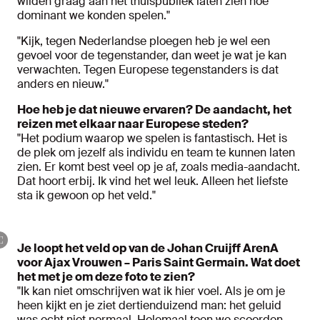
wilden graag aan het thuispubliek laten zien hoe
dominant we konden spelen."
"Kijk, tegen Nederlandse ploegen heb je wel een
gevoel voor de tegenstander, dan weet je wat je kan
verwachten. Tegen Europese tegenstanders is dat
anders en nieuw."
Hoe heb je dat nieuwe ervaren? De aandacht, het
reizen met elkaar naar Europese steden?
"Het podium waarop we spelen is fantastisch. Het is
de plek om jezelf als individu en team te kunnen laten
zien. Er komt best veel op je af, zoals media-aandacht.
Dat hoort erbij. Ik vind het wel leuk. Alleen het liefste
sta ik gewoon op het veld."
Je loopt het veld op van de Johan Cruijff ArenA
voor Ajax Vrouwen – Paris Saint Germain. Wat doet
het met je om deze foto te zien?
"Ik kan niet omschrijven wat ik hier voel. Als je om je
heen kijkt en je ziet dertienduizend man: het geluid
was echt niet normaal. Helemaal toen we scoorden.