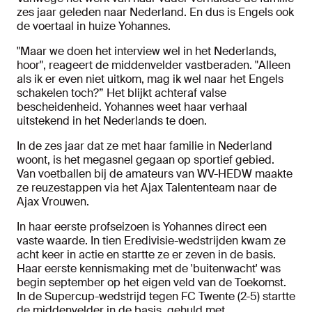
zes jaar geleden naar Nederland. En dus is Engels ook
de voertaal in huize Yohannes.
"Maar we doen het interview wel in het Nederlands,
hoor", reageert de middenvelder vastberaden. "Alleen
als ik er even niet uitkom, mag ik wel naar het Engels
schakelen toch?” Het blijkt achteraf valse
bescheidenheid. Yohannes weet haar verhaal
uitstekend in het Nederlands te doen.
In de zes jaar dat ze met haar familie in Nederland
woont, is het megasnel gegaan op sportief gebied.
Van voetballen bij de amateurs van WV-HEDW maakte
ze reuzestappen via het Ajax Talententeam naar de
Ajax Vrouwen.
In haar eerste profseizoen is Yohannes direct een
vaste waarde. In tien Eredivisie-wedstrijden kwam ze
acht keer in actie en startte ze er zeven in de basis.
Haar eerste kennismaking met de 'buitenwacht' was
begin september op het eigen veld van de Toekomst.
In de Supercup-wedstrijd tegen FC Twente (2-5) startte
de middenvelder in de basis, gehuld met