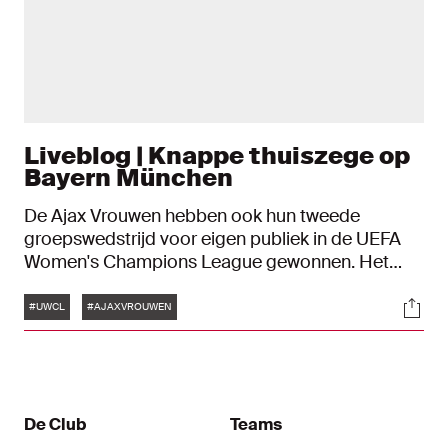
Liveblog | Knappe thuiszege op
Bayern München
De Ajax Vrouwen hebben ook hun tweede
groepswedstrijd voor eigen publiek in de UEFA
Women's Champions League gewonnen. Het
werd 1-0 tegen Bayern München. In dit liveblog
Tags
Soci
blijf je op de hoogte van alle ontwikkelingen.
#UWCL
#AJAXVROUWEN
De Club
Teams