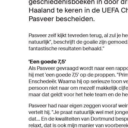
geschiedenisboeken in door dri
Haaland te keren in de UEFA Ch
Pasveer bescheiden.
Pasveer zelf kijkt tevreden terug, al zul je 
natuurlijk'', beschrijft de goalie zijn gem
fantastische resultaten behaald.''
'Een goede 7,5'
Als Pasveer gevraagd wordt naar een rappo
hij met 'een goede 7,5' op de proppen. "Pri
Enschedeër. Waarna hij op serieuze toon verv
persoon niet naar om mezelf makkelijk cijf
maar dat geldt voor het hele team en de hele
Pasveer had naar eigen zeggen vooraf weinig
vertelt hij. "Je praat natuurlijk wel met jong
dat… En de kwaliteiten van Dortmund bespre
relaxt, dat is ook mijn manier van voorbereid