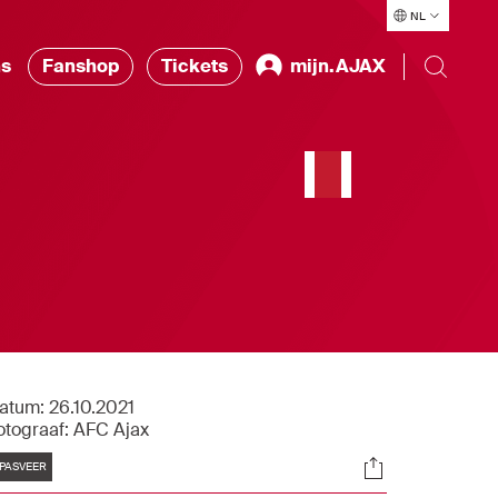
NL
ns
Fanshop
Tickets
mijn.AJAX
atum:
26.10.2021
otograaf:
AFC Ajax
Tags
Socials
PASVEER