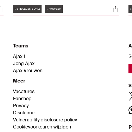
p
twee antwoorden mogelijk zijn; kiezen ze
t
Tags
ocials
Social
zichzelf of toch hun teamgenoot? Als de
P
#STEKELENBURG
#PASVEER
#
spelers hetzelfde bordje omhoog houden,
G
levert dat een punt op.
A
Teams
A
Ajax 1
S
Jong Ajax
Ajax Vrouwen
Meer
S
Vacatures
Fanshop
Privacy
Disclaimer
Vulnerability disclosure policy
Cookievoorkeuren wijzigen
P