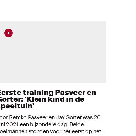
Eerste training Pasveer en
orter: 'Klein kind in de
speeltuin'
oor Remko Pasveer en Jay Gorter was 26
uni 2021 een bijzondere dag. Beide
oelmannen stonden voor het eerst op het