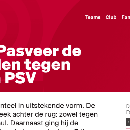
Teams
Club
Fa
Pasveer de
den tegen
 PSV
teel in uitstekende vorm. De
D
F
eek achter de rug: zowel tegen
ul. Daarnaast ging hij de
#