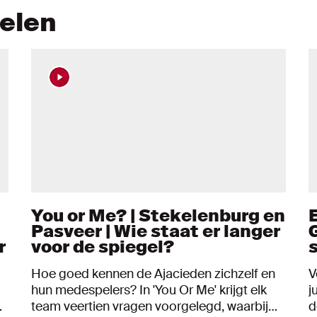
kelen
You or Me? | Stekelenburg en
Pasveer | Wie staat er langer
G
r
voor de spiegel?
Hoe goed kennen de Ajacieden zichzelf en
V
hun medespelers? In 'You Or Me' krijgt elk
j
t
team veertien vragen voorgelegd, waarbij
d