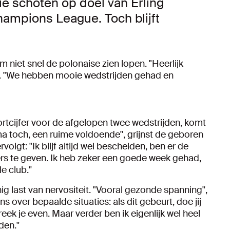
e schoten op doel van Erling
ampions League. Toch blijft
hem niet snel de polonaise zien lopen. "Heerlijk
oed. "We hebben mooie wedstrijden gehad en
rtcijfer voor de afgelopen twee wedstrijden, komt
ma toch, een ruime voldoende'', grijnst de geboren
olgt: "Ik blijf altijd wel bescheiden, ben er de
ers te geven. Ik heb zeker een goede week gehad,
 club.''
 last van nervositeit. "Vooral gezonde spanning'',
ens over bepaalde situaties: als dit gebeurt, doe jij
ek je even. Maar verder ben ik eigenlijk wel heel
en.''