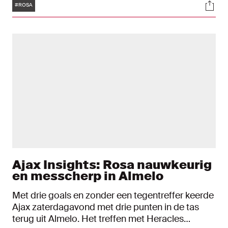
Tags
Soci
van het Braziliaanse shirt tot samenwerken met
#ROSA
beide Ronaldo's en van zijn liefdevolle gezin tot
spelen voor Ajax. "Als veertienjarige droomde ik
van nu: spelen bij een grote club als deze."
Ajax Insights: Rosa nauwkeurig
en messcherp in Almelo
Met drie goals en zonder een tegentreffer keerde
Ajax zaterdagavond met drie punten in de tas
terug uit Almelo. Het treffen met Heracles