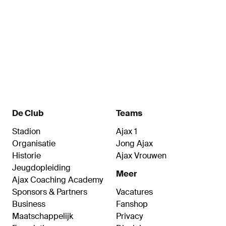
5
6
Wijndal
Regeer
Naam
Naam
Verdediger
Middenvelder
De Club
Teams
Stadion
Ajax 1
Organisatie
Jong Ajax
Historie
Ajax Vrouwen
Jeugdopleiding
Meer
Ajax Coaching Academy
Sponsors & Partners
Vacatures
Business
Fanshop
Maatschappelijk
Privacy