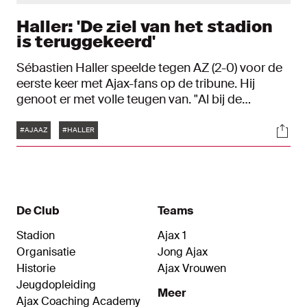
Haller: 'De ziel van het stadion
is teruggekeerd'
Sébastien Haller speelde tegen AZ (2-0) voor de
eerste keer met Ajax-fans op de tribune. Hij
genoot er met volle teugen van. "Al bij de
warming-up had ik kippenvel over mijn lichaam.
Tags
Soci
De ziel van het stadion is teruggekeerd."
#AJAAZ
#HALLER
De Club
Teams
Stadion
Ajax 1
Organisatie
Jong Ajax
Historie
Ajax Vrouwen
Jeugdopleiding
Meer
Ajax Coaching Academy