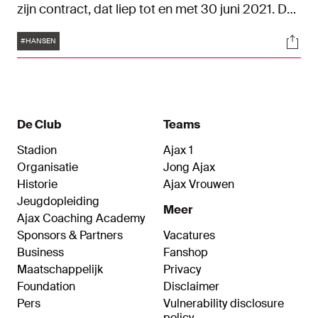
zijn contract, dat liep tot en met 30 juni 2021. De
nieuwe verbintenis van de 18-jarige aanvaller
Tags
Soci
loopt tot en met 30 juni 2023.
#HANSEN
De Club
Teams
Stadion
Ajax 1
Organisatie
Jong Ajax
Historie
Ajax Vrouwen
Jeugdopleiding
Meer
Ajax Coaching Academy
Sponsors & Partners
Vacatures
Business
Fanshop
Maatschappelijk
Privacy
Foundation
Disclaimer
Pers
Vulnerability disclosure
policy