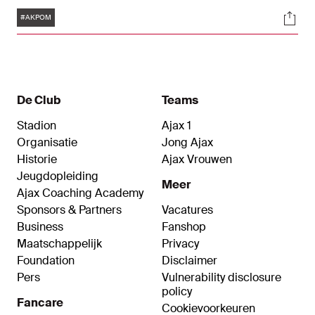
en scoren in het Ajax-shirt. "Ik kan niet wachten
Tags
Soci
om te laten zien wat ik kan."
#AKPOM
De Club
Teams
Stadion
Ajax 1
Organisatie
Jong Ajax
Historie
Ajax Vrouwen
Jeugdopleiding
Meer
Ajax Coaching Academy
Sponsors & Partners
Vacatures
Business
Fanshop
Maatschappelijk
Privacy
Foundation
Disclaimer
Pers
Vulnerability disclosure
policy
Fancare
Cookievoorkeuren