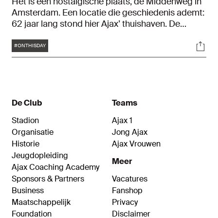
Het is een nostalgische plaats, de Middenweg in
Amsterdam. Een locatie die geschiedenis ademt:
62 jaar lang stond hier Ajax’ thuishaven. De
laatste wedstrijd in dit iconische stadion werd
Tags
Soci
gespeeld op 28 april 1996 en het afscheid was
#ONTHISDAY
op 5 en 6 augustus van dat jaar. In deze
documentaire halen we herinneringen op aan een
iconisch stadion.
De Club
Teams
Stadion
Ajax 1
Organisatie
Jong Ajax
Historie
Ajax Vrouwen
Jeugdopleiding
Meer
Ajax Coaching Academy
Sponsors & Partners
Vacatures
Business
Fanshop
Maatschappelijk
Privacy
Foundation
Disclaimer