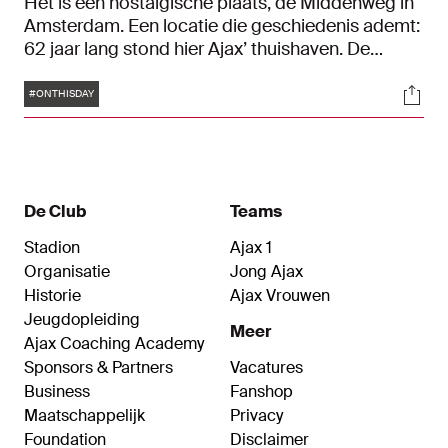
Het is een nostalgische plaats, de Middenweg in
Amsterdam. Een locatie die geschiedenis ademt:
62 jaar lang stond hier Ajax’ thuishaven. De
laatste wedstrijd in dit iconische stadion werd
Tags
Soci
gespeeld op 28 april 1996 en het afscheid was
#ONTHISDAY
op 5 en 6 augustus van dat jaar. In deze
documentaire halen we herinneringen op aan een
iconisch stadion.
De Club
Teams
Stadion
Ajax 1
Organisatie
Jong Ajax
Historie
Ajax Vrouwen
Jeugdopleiding
Meer
Ajax Coaching Academy
Sponsors & Partners
Vacatures
Business
Fanshop
Maatschappelijk
Privacy
Foundation
Disclaimer