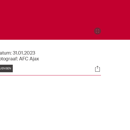
atum:
31.01.2023
otograaf:
AFC Ajax
Tags
Socials
JENSEN