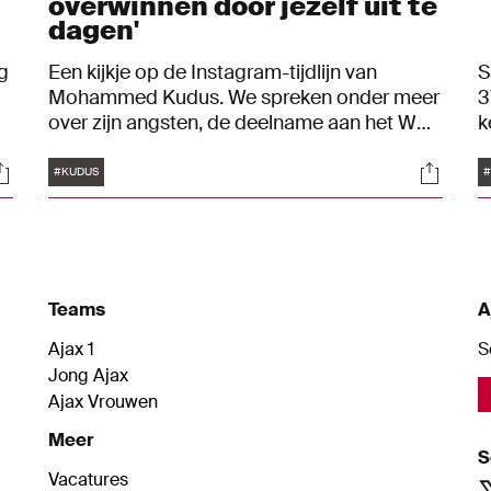
overwinnen door jezelf uit te
dagen'
g
Een kijkje op de Instagram-tijdlijn van
S
Mohammed Kudus. We spreken onder meer
3
over zijn angsten, de deelname aan het WK
k
e
en het geloof van de Ghanees. "Religie
A
Tags
ocials
Social
speelt een grote rol in mijn leven en het helpt
B
#KUDUS
#
me bij wat ik doe."
w
Teams
A
Ajax 1
S
Jong Ajax
Ajax Vrouwen
Meer
S
Vacatures