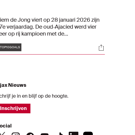
iem de Jong viert op 28 januari 2026 zijn
7e verjaardag. De oud-Ajacied werd vier
eer op rij kampioen met de
msterdammers en veroverde één KNVB
Tags
s
Socials
eker. Ter ere van zijn geboortedag hebben
TOP10GOALS
ij tien goals op een rij gezet.
jax Nieuws
chrijf je in en blijf op de hoogte.
Inschrijven
ocial