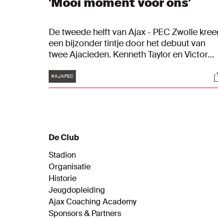
'Mooi moment voor ons'
De tweede helft van Ajax - PEC Zwolle kree
een bijzonder tintje door het debuut van
twee Ajacieden. Kenneth Taylor en Victor
Jensen kijken met trots terug op hun eerst
Tags
S
minuten als speler in Ajax 1.
#AJAPEC
De Club
Stadion
Organisatie
Historie
Jeugdopleiding
Ajax Coaching Academy
Sponsors & Partners