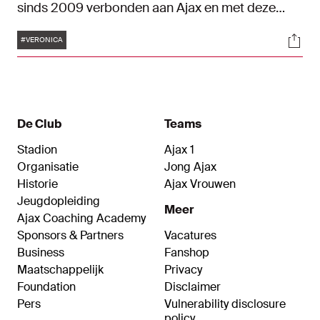
sinds 2009 verbonden aan Ajax en met deze
verlengde overeenkomst blijft Radio Veronica tot
Tags
Soci
2025 Official Media Partner van Ajax. Naast de
#VERONICA
samenwerking met Radio Veronica blijft Ajax ook
samenwerken met onder andere JUKE en andere
(online) radio- en themastations van Talpa Radio.
De Club
Teams
Stadion
Ajax 1
Organisatie
Jong Ajax
Historie
Ajax Vrouwen
Jeugdopleiding
Meer
Ajax Coaching Academy
Sponsors & Partners
Vacatures
Business
Fanshop
Maatschappelijk
Privacy
Foundation
Disclaimer
Pers
Vulnerability disclosure
policy