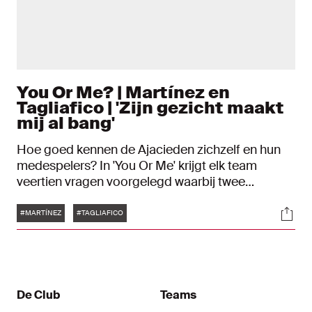
You Or Me? | Martínez en
Tagliafico | 'Zijn gezicht maakt
mij al bang'
Hoe goed kennen de Ajacieden zichzelf en hun
medespelers? In 'You Or Me' krijgt elk team
veertien vragen voorgelegd waarbij twee
antwoorden mogelijk zijn: kiezen ze zichzelf of
Tags
Soci
toch hun teamgenoot? Als de spelers hetzelfde
#MARTÍNEZ
#TAGLIAFICO
bordje omhoog houden, levert dat een punt op.
Deze keer zijn Lisandro Martínez en Nico
Tagliafico aan de beurt.
De Club
Teams