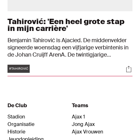
Tahirović: 'Een heel grote stap
in mijn carrière'
Benjamin Tahirović is Ajacied. De middenvelder
signeerde woensdag een vijfjarige verbintenis in
de Johan Cruijff ArenA. De twintigjarige
controleur toonde zich gelukkig na de afronding
Tags
Soci
van zijn transfer. Tahirović is ambitieus en wil
#TAHIROVIĆ
zichzelf verder ontwikkelen. Maar de geboren
Zweed staat ook te popelen om te schitteren
voor de Ajax-fans.
De Club
Teams
Stadion
Ajax 1
Organisatie
Jong Ajax
Historie
Ajax Vrouwen
Jeugdopleiding