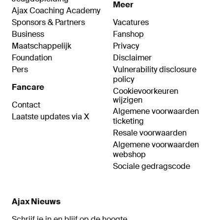
Meer
Ajax Coaching Academy
Sponsors & Partners
Vacatures
Business
Fanshop
Maatschappelijk
Privacy
Foundation
Disclaimer
Pers
Vulnerability disclosure
policy
Fancare
Cookievoorkeuren
wijzigen
Contact
Algemene voorwaarden
Laatste updates via X
ticketing
Resale voorwaarden
Algemene voorwaarden
webshop
Sociale gedragscode
Ajax Nieuws
Schrijf je in en blijf op de hoogte.