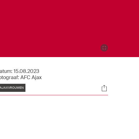
atum:
15.08.2023
otograaf:
AFC Ajax
Tags
Socials
AJAXVROUWEN