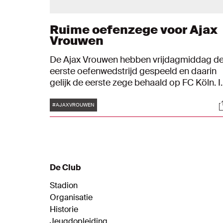
Ruime oefenzege voor Ajax
Vrouwen
De Ajax Vrouwen hebben vrijdagmiddag d
eerste oefenwedstrijd gespeeld en daarin
gelijk de eerste zege behaald op FC Köln. I
een wedstrijd die drie keer 27 minuten
Tags
S
duurde, scoorde de ploeg van trainer
#AJAXVROUWEN
Suzanne Bakker er zelf vijf en kreeg pas bij
een 0-5-voorsprong een goal tegen: 1-5.
De Club
Stadion
Organisatie
Historie
Jeugdopleiding