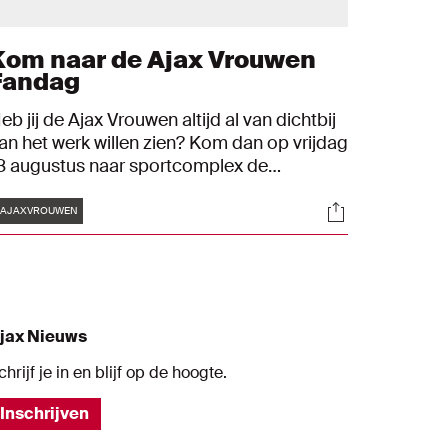
Kom naar de Ajax Vrouwen
Fandag
eb jij de Ajax Vrouwen altijd al van dichtbij
an het werk willen zien? Kom dan op vrijdag
8 augustus naar sportcomplex de
oekomst voor de Ajax Vrouwen Fandag. De
Tags
s
Socials
jax Vrouwen nodigen je uit om dan samen
#AJAXVROUWEN
et hen het seizoen 2023/2024 in te luiden.
jax Nieuws
chrijf je in en blijf op de hoogte.
Inschrijven