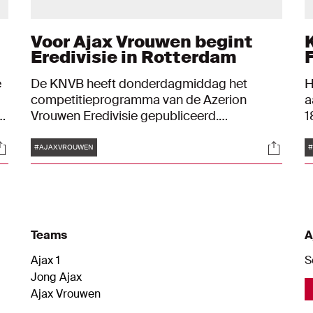
Voor Ajax Vrouwen begint
Eredivisie in Rotterdam
e
De KNVB heeft donderdagmiddag het
H
competitieprogramma van de Azerion
a
n
Vrouwen Eredivisie gepubliceerd.
1
Voorafgaand aan de competitie barst de
T
Tags
ocials
Social
strijd om de Super Cup los. Landskampioen
A
#AJAXVROUWEN
Ajax Vrouwen neemt het op zaterdag 2
m
september om 14:00 uur op tegen
bekerwinnaar FC Twente.
Teams
A
Ajax 1
S
Jong Ajax
Ajax Vrouwen