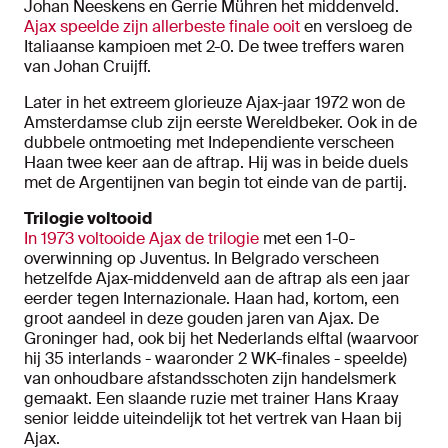
Johan Neeskens en Gerrie Mühren het middenveld.
Ajax speelde zijn allerbeste finale ooit
en versloeg de
Italiaanse kampioen met 2-0. De twee treffers waren
van Johan Cruijff.
Later in het extreem glorieuze Ajax-jaar 1972 won de
Amsterdamse club zijn eerste Wereldbeker. Ook in de
dubbele ontmoeting met Independiente verscheen
Haan twee keer aan de aftrap. Hij was in beide duels
met de Argentijnen van begin tot einde van de partij.
Trilogie voltooid
In 1973 voltooide Ajax de trilogie
met een 1-0-
overwinning op Juventus. In Belgrado verscheen
hetzelfde Ajax-middenveld aan de aftrap als een jaar
eerder tegen Internazionale. Haan had, kortom, een
groot aandeel in deze gouden jaren van Ajax. De
Groninger had, ook bij het Nederlands elftal (waarvoor
hij 35 interlands - waaronder 2 WK-finales - speelde)
van onhoudbare afstandsschoten zijn handelsmerk
gemaakt. Een slaande ruzie met trainer Hans Kraay
senior leidde uiteindelijk tot het vertrek van Haan bij
Ajax.