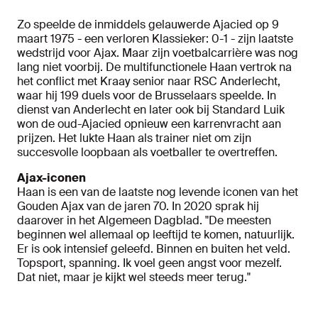
Zo speelde de inmiddels gelauwerde Ajacied op 9
maart 1975 - een verloren Klassieker: 0-1 - zijn laatste
wedstrijd voor Ajax. Maar zijn voetbalcarrière was nog
lang niet voorbij. De multifunctionele Haan vertrok na
het conflict met Kraay senior naar RSC Anderlecht,
waar hij 199 duels voor de Brusselaars speelde. In
dienst van Anderlecht en later ook bij Standard Luik
won de oud-Ajacied opnieuw een karrenvracht aan
prijzen. Het lukte Haan als trainer niet om zijn
succesvolle loopbaan als voetballer te overtreffen.
Ajax-iconen
Haan is een van de laatste nog levende iconen van het
Gouden Ajax van de jaren 70. In 2020 sprak hij
daarover in het Algemeen Dagblad. "De meesten
beginnen wel allemaal op leeftijd te komen, natuurlijk.
Er is ook intensief geleefd. Binnen en buiten het veld.
Topsport, spanning. Ik voel geen angst voor mezelf.
Dat niet, maar je kijkt wel steeds meer terug."