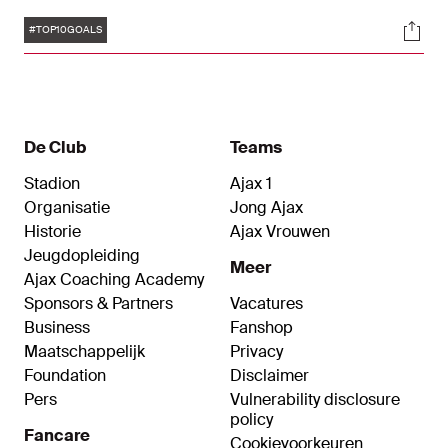
onder meer twee landstitels en drie keer het
Tags
Soci
KNVB-bekertoernooi. Daarnaast was hij vorig
#TOP10GOALS
seizoen ook nog interim-hoofdtrainer in de
Nederlandse hoofdstad. Ter ere van zijn
geboortedag hebben wij tien mooie treffers op
een rij gezet.
De Club
Teams
Stadion
Ajax 1
Organisatie
Jong Ajax
Historie
Ajax Vrouwen
Jeugdopleiding
Meer
Ajax Coaching Academy
Sponsors & Partners
Vacatures
Business
Fanshop
Maatschappelijk
Privacy
Foundation
Disclaimer
Pers
Vulnerability disclosure
policy
Fancare
Cookievoorkeuren