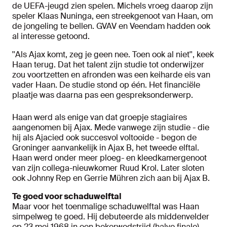
de UEFA-jeugd zien spelen. Michels vroeg daarop zijn
speler Klaas Nuninga, een streekgenoot van Haan, om
de jongeling te bellen. GVAV en Veendam hadden ook
al interesse getoond.
''Als Ajax komt, zeg je geen nee. Toen ook al niet'', keek
Haan terug. Dat het talent zijn studie tot onderwijzer
zou voortzetten en afronden was een keiharde eis van
vader Haan. De studie stond op één. Het financiële
plaatje was daarna pas een gespreksonderwerp.
Haan werd als enige van dat groepje stagiaires
aangenomen bij Ajax. Mede vanwege zijn studie - die
hij als Ajacied ook succesvol voltooide - begon de
Groninger aanvankelijk in Ajax B, het tweede elftal.
Haan werd onder meer ploeg- en kleedkamergenoot
van zijn collega-nieuwkomer Ruud Krol. Later sloten
ook Johnny Rep en Gerrie Mühren zich aan bij Ajax B.
Te goed voor schaduwelftal
Maar voor het toenmalige schaduwelftal was Haan
simpelweg te goed. Hij debuteerde als middenvelder
op 23 mei 1968 in een bekerwedstrijd (halve finale)