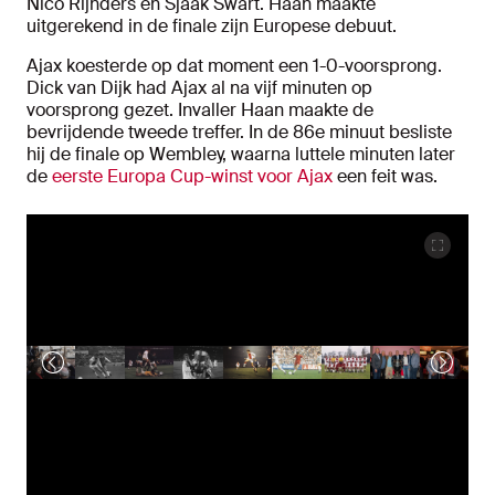
Nico Rijnders en Sjaak Swart. Haan maakte
uitgerekend in de finale zijn Europese debuut.
Ajax koesterde op dat moment een 1-0-voorsprong.
Dick van Dijk had Ajax al na vijf minuten op
voorsprong gezet. Invaller Haan maakte de
bevrijdende tweede treffer. In de 86e minuut besliste
hij de finale op Wembley, waarna luttele minuten later
de
eerste Europa Cup-winst voor Ajax
een feit was.