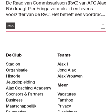
De Raad van Commissarissen (RvC) van AFC Ajax
NV draagt Pier Eringa voor als lid en tevens
voorzitter van de RvC. Het betreft een voordracht
tot benoeming voor de duur van drie jaar en acht
Tags
Soci
maanden, tot en met de Algemene Vergadering
#RVC
van Aandeelhouders (AVA) in november 2026. De
voordracht van Eringa heeft de steun van de
Ondernemingsraad van AFC Ajax NV en de
vereniging Ajax als grootaandeelhouder.
De Club
Teams
Stadion
Ajax 1
Organisatie
Jong Ajax
Historie
Ajax Vrouwen
Jeugdopleiding
Meer
Ajax Coaching Academy
Sponsors & Partners
Vacatures
Business
Fanshop
Maatschappelijk
Privacy