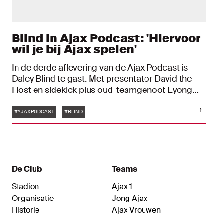
Blind in Ajax Podcast: 'Hiervoor
wil je bij Ajax spelen'
In de derde aflevering van de Ajax Podcast is
Daley Blind te gast. Met presentator David the
Host en sidekick plus oud-teamgenoot Eyong
Enoh praat hij over zijn doorbraak, social media
Tags
Soci
en de spannende en mooie periode die er voor
#AJAXPODCAST
#BLIND
Ajax in het verschiet ligt.
De Club
Teams
Stadion
Ajax 1
Organisatie
Jong Ajax
Historie
Ajax Vrouwen