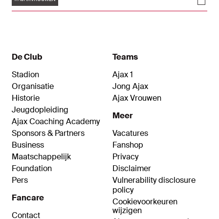
scoorde de ploeg van trainer Suzanne Bakker er
zelf vijf en kreeg pas bij een 0-5-voorsprong een
goal tegen: 1-5.
De Club
Teams
Stadion
Ajax 1
Organisatie
Jong Ajax
Historie
Ajax Vrouwen
Jeugdopleiding
Meer
Ajax Coaching Academy
Sponsors & Partners
Vacatures
Business
Fanshop
Maatschappelijk
Privacy
Foundation
Disclaimer
Pers
Vulnerability disclosure
policy
Fancare
Cookievoorkeuren
wijzigen
Contact