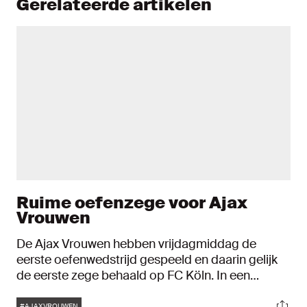
Gerelateerde artikelen
Ruime oefenzege voor Ajax
Vrouwen
De Ajax Vrouwen hebben vrijdagmiddag de
eerste oefenwedstrijd gespeeld en daarin gelijk
de eerste zege behaald op FC Köln. In een
wedstrijd die drie keer 27 minuten duurde,
Tags
Soci
#AJAXVROUWEN