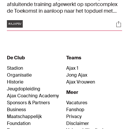
afsluitende training afgewerkt op sportcomplex
de Toekomst in aanloop naar het topduel met
PSV. Het duel tussen de nummer één en twee van
Tags
Soci
de Eredivisie wordt zondag vanaf 16:45 uur
#AJAPSV
gespeeld in de Johan Cruijff ArenA.
De Club
Teams
Stadion
Ajax 1
Organisatie
Jong Ajax
Historie
Ajax Vrouwen
Jeugdopleiding
Meer
Ajax Coaching Academy
Sponsors & Partners
Vacatures
Business
Fanshop
Maatschappelijk
Privacy
Foundation
Disclaimer