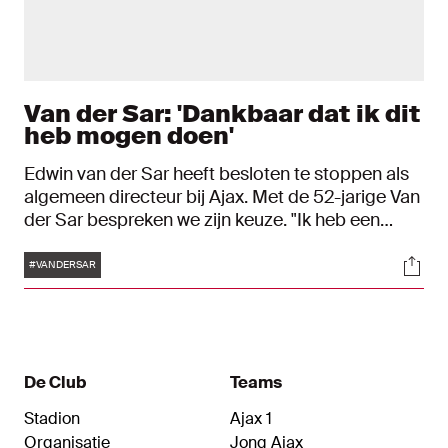
Van der Sar: 'Dankbaar dat ik dit
heb mogen doen'
Edwin van der Sar heeft besloten te stoppen als
algemeen directeur bij Ajax. Met de 52-jarige Van
der Sar bespreken we zijn keuze. "Ik heb een
hoop meegemaakt. Mooie en minder mooie
Tags
Soci
dingen, maar ik kijk er met veel plezier op terug."
#VANDERSAR
De Club
Teams
Stadion
Ajax 1
Organisatie
Jong Ajax