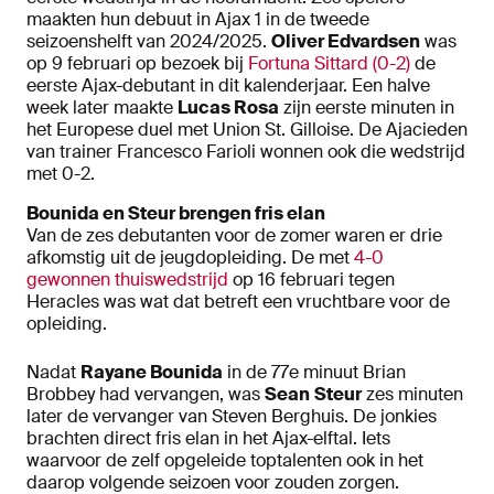
maakten hun debuut in Ajax 1 in de tweede
seizoenshelft van 2024/2025.
Oliver Edvardsen
was
op 9 februari op bezoek bij
Fortuna Sittard (0-2)
de
eerste Ajax-debutant in dit kalenderjaar. Een halve
week later maakte
Lucas Rosa
zijn eerste minuten in
het Europese duel met Union St. Gilloise. De Ajacieden
van trainer Francesco Farioli wonnen ook die wedstrijd
met 0-2.
Bounida en Steur brengen fris elan
Van de zes debutanten voor de zomer waren er drie
afkomstig uit de jeugdopleiding. De met
4-0
gewonnen thuiswedstrijd
op 16 februari tegen
Heracles was wat dat betreft een vruchtbare voor de
opleiding.
Nadat
Rayane Bounida
in de 77e minuut Brian
Brobbey had vervangen, was
Sean
Steur
zes minuten
later de vervanger van Steven Berghuis. De jonkies
brachten direct fris elan in het Ajax-elftal. Iets
waarvoor de zelf opgeleide toptalenten ook in het
daarop volgende seizoen voor zouden zorgen.