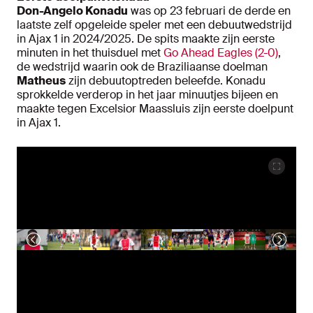
Don-Angelo Konadu
was op 23 februari de derde en
laatste zelf opgeleide speler met een debuutwedstrijd
in Ajax 1 in 2024/2025. De spits maakte zijn eerste
minuten in het thuisduel met
Go Ahead Eagles (2-0)
,
de wedstrijd waarin ook de Braziliaanse doelman
Matheus
zijn debuutoptreden beleefde. Konadu
sprokkelde verderop in het jaar minuutjes bijeen en
maakte tegen Excelsior Maassluis zijn eerste doelpunt
in Ajax 1.