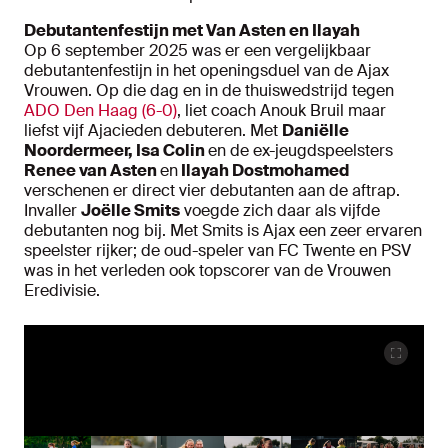
Debutantenfestijn met Van Asten en Ilayah
Op 6 september 2025 was er een vergelijkbaar
debutantenfestijn in het openingsduel van de Ajax
Vrouwen. Op die dag en in de thuiswedstrijd tegen
ADO Den Haag (6-0)
, liet coach Anouk Bruil maar
liefst vijf Ajacieden debuteren. Met
Daniëlle
Noordermeer, Isa Colin
en de ex-jeugdspeelsters
Renee van Asten
en
Ilayah Dostmohamed
verschenen er direct vier debutanten aan de aftrap.
Invaller
Joëlle Smits
voegde zich daar als vijfde
debutanten nog bij. Met Smits is Ajax een zeer ervaren
speelster rijker; de oud-speler van FC Twente en PSV
was in het verleden ook topscorer van de Vrouwen
Eredivisie.