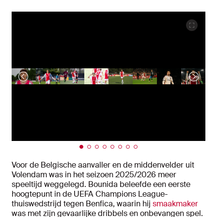
Voor de Belgische aanvaller en de middenvelder uit
Volendam was in het seizoen 2025/2026 meer
speeltijd weggelegd. Bounida beleefde een eerste
hoogtepunt in de UEFA Champions League-
thuiswedstrijd tegen Benfica, waarin hij
smaakmaker
was met zijn gevaarlijke dribbels en onbevangen spel.