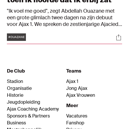
"Ik voel me goed", zegt Abdellah Ouazane met
een grote glimlach twee dagen na zijn debuut
voor Ajax 1. We spreken de zestienjarige Ajacied
over zijn prachtige moment woensdagavond op
Tags
Soci
Het Kasteel, de aanloop naar zijn eerste minuten
#OUAZANE
en dromen over meer. "Het is prachtig om je
debuut te maken voor een club waar je als kleine
jongen al speelt."
De Club
Teams
Stadion
Ajax 1
Organisatie
Jong Ajax
Historie
Ajax Vrouwen
Jeugdopleiding
Meer
Ajax Coaching Academy
Sponsors & Partners
Vacatures
Business
Fanshop