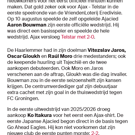
nieuwkomers voor het eerst officieel minuten kunnen
maken. Dat gold zeker ook voor Ajax - Telstar in de
eerste speelronde van de VriendenLoterij Eredivisie.
Op 10 augustus speelde de zelf opgeleide Ajacied
Aaron Bouwman
zijn eerste officiële wedstrijd. Hij
was direct een basisspeler en speelde de hele
wedstrijd. Ajax versloeg
Telstar met 2-0
.
De Haarlemmer had in zijn doelman
Vitezslav Jaros,
Oscar Gloukh
en
Raúl Moro
drie medestanders; ook
de keepende huurling uit Tsjechië en de twee
aankopen debuteerden. Ook Moro en Jaros
verschenen aan de aftrap, Gloukh was die dag invaller.
Bouwman zou in de eerste seizoenshelft zijn kansen
krijgen. De centrumverdediger gaf zijn debuutjaar
extra cachet met zijn goal in de thuiswedstrijd tegen
FC Groningen.
In de eerste uitwedstrijd van 2025/2026 droeg
aankoop
Ko Itakura
voor het eerst een Ajax-shirt. De
eerste Japanse Ajacied begon direct in de basis tegen
Go Ahead Eagles. Hij kon niet voorkomen dat zijn
nieuwe club de eerste punten morste:
2-2
.