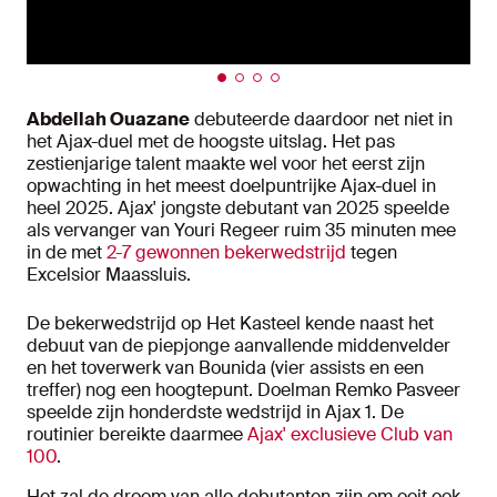
Abdellah Ouazane
debuteerde daardoor net niet in
het Ajax-duel met de hoogste uitslag. Het pas
zestienjarige talent maakte wel voor het eerst zijn
opwachting in het meest doelpuntrijke Ajax-duel in
heel 2025. Ajax' jongste debutant van 2025 speelde
als vervanger van Youri Regeer ruim 35 minuten mee
in de met
2-7 gewonnen bekerwedstrijd
tegen
Excelsior Maassluis.
De bekerwedstrijd op Het Kasteel kende naast het
debuut van de piepjonge aanvallende middenvelder
en het toverwerk van Bounida (vier assists en een
treffer) nog een hoogtepunt. Doelman Remko Pasveer
speelde zijn honderdste wedstrijd in Ajax 1. De
routinier bereikte daarmee
Ajax' exclusieve Club van
100
.
Het zal de droom van alle debutanten zijn om ooit ook