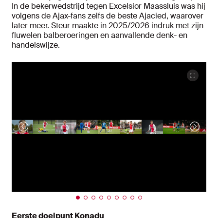
In de bekerwedstrijd tegen Excelsior Maassluis was hij
volgens de Ajax-fans zelfs de beste Ajacied, waarover
later meer. Steur maakte in 2025/2026 indruk met zijn
fluwelen balberoeringen en aanvallende denk- en
handelswijze.
Eerste doelpunt Konadu