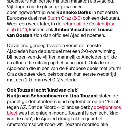
speelsters hun eerste minuten maakten als Ajacied.
Vijf dagen na de glansrijk gewonnen
openingswedstrijd was
Ranneke Derks
in het eerste
Europese duel met
Sturm Graz (2-0)
ook een debutant.
Weer een week later, in de
return bij de Oostenrijkse
club (0-2)
, konden ook
Amber Visscher
en
Louise
van Oosten
zich dan officieel Ajacied noemen.
Opvallend genoeg besloten veruit de meeste
Ajacieden hun debuutduel met een 2-0-overwinning.
Bij negen van de vijftien mannelijke Ajacieden prijkte
na afloop die uitslag op het scorebord. Ook de drie
Ajacieden die in een van de Europese duels met Sturm
Graz debuteerden, bekroonden hun eerste wedstrijd
met een 2-0- dan wel 0-2-victorie.
Ook Touzani echt 'kind van club'
Nurija van Schoonhoven en Lina Touzani
sloten de
prachtige debutantenmaand september op de 28e af
tegen AZ. Dat de Noord-Hollandse derby
doelpuntloos
bleef
was het enige minpunt. Touzani is een echt 'kind
van de club', de Ajacied draagt al tien jaar het
Amsterdamse wit-rood-wit. Touzani doorliep alle