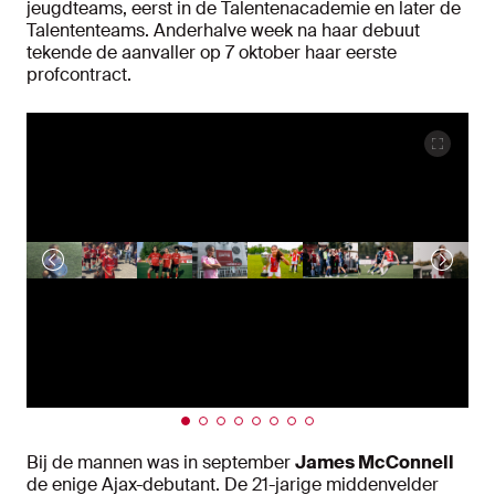
jeugdteams, eerst in de Talentenacademie en later de
Talententeams. Anderhalve week na haar debuut
tekende de aanvaller op 7 oktober haar eerste
profcontract.
Bij de mannen was in september
James McConnell
de enige Ajax-debutant. De 21-jarige middenvelder