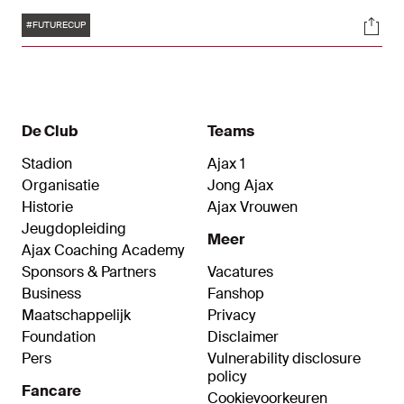
de laatste dag van het driedaags toernooi.
Tags
Soci
#FUTURECUP
De Club
Teams
Stadion
Ajax 1
Organisatie
Jong Ajax
Historie
Ajax Vrouwen
Jeugdopleiding
Meer
Ajax Coaching Academy
Sponsors & Partners
Vacatures
Business
Fanshop
Maatschappelijk
Privacy
Foundation
Disclaimer
Pers
Vulnerability disclosure
policy
Fancare
Cookievoorkeuren