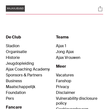
buitenshuis en ontving Ajax O14 in eigen huis
Tags
Soci
Sparta O14. Bekijk in Blik op de Toekomst hoe het
#AJAXJEUGD
de Ajacieden verging.
De Club
Teams
Stadion
Ajax 1
Organisatie
Jong Ajax
Historie
Ajax Vrouwen
Jeugdopleiding
Meer
Ajax Coaching Academy
Sponsors & Partners
Vacatures
Business
Fanshop
Maatschappelijk
Privacy
Foundation
Disclaimer
Pers
Vulnerability disclosure
policy
Fancare