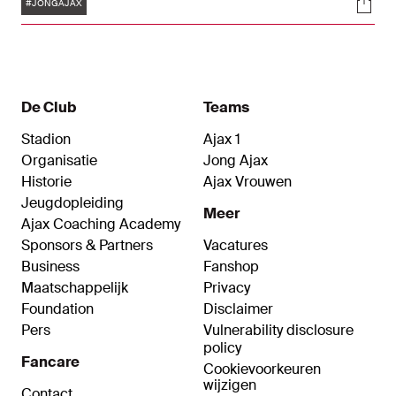
Tags
Soci
jammerlijk met 1-2. Het enige Amsterdamse
#JONGAJAX
doelpunt kwam op naam van Jurgen
Ekkelenkamp.
De Club
Teams
Stadion
Ajax 1
Organisatie
Jong Ajax
Historie
Ajax Vrouwen
Jeugdopleiding
Meer
Ajax Coaching Academy
Sponsors & Partners
Vacatures
Business
Fanshop
Maatschappelijk
Privacy
Foundation
Disclaimer
Pers
Vulnerability disclosure
policy
Fancare
Cookievoorkeuren
wijzigen
Contact