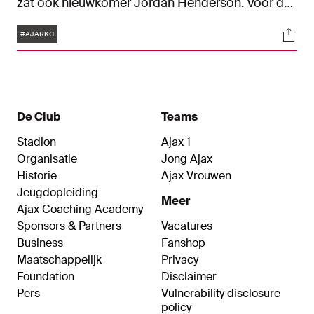
zat ook nieuwkomer Jordan Henderson. Voor de
ogen van de Engelsman scoorde Brian Brobbey
Tags
Soci
twee keer voor rust. Na een uur spelen zette
#AJARKC
Kristian Hlynsson Ajax op 3-1. Het slotakkoord
was voor Steven Berghuis: 4-1. Met de driepunter
op zak loopt Ajax in op AZ en FC Twente.
De Club
Teams
Stadion
Ajax 1
Organisatie
Jong Ajax
Historie
Ajax Vrouwen
Jeugdopleiding
Meer
Ajax Coaching Academy
Sponsors & Partners
Vacatures
Business
Fanshop
Maatschappelijk
Privacy
Foundation
Disclaimer
Pers
Vulnerability disclosure
policy