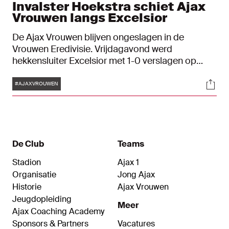
Invalster Hoekstra schiet Ajax
Vrouwen langs Excelsior
De Ajax Vrouwen blijven ongeslagen in de
Vrouwen Eredivisie. Vrijdagavond werd
hekkensluiter Excelsior met 1-0 verslagen op
sportpark de Toekomst. De ploeg van Danny
Tags
Soci
Schenkel had van begin tot het einde de
#AJAXVROUWEN
wedstrijd onder controle, maar maakte pas laat in
de wedstrijd het verschil op het scorebord.
De Club
Teams
Stadion
Ajax 1
Organisatie
Jong Ajax
Historie
Ajax Vrouwen
Jeugdopleiding
Meer
Ajax Coaching Academy
Sponsors & Partners
Vacatures