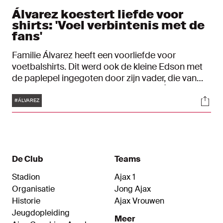
Álvarez koestert liefde voor
shirts: 'Voel verbintenis met de
fans'
Familie Álvarez heeft een voorliefde voor
voetbalshirts. Dit werd ook de kleine Edson met
de paplepel ingegoten door zijn vader, die van
zijn hobby zijn beroep maakte. Vader Álvarez
Tags
Soci
begon 25 jaar geleden met het produceren van
#ÁLVAREZ
sportkleding en heeft vandaag de dag een mooi
bedrijf in Mexico. "Mijn hele jeugd heb ik spelend
op straat en in de werkplaats van mijn vader
doorgebracht."
De Club
Teams
Stadion
Ajax 1
Organisatie
Jong Ajax
Historie
Ajax Vrouwen
Jeugdopleiding
Meer