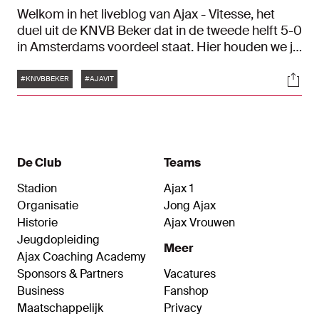
Welkom in het liveblog van Ajax - Vitesse, het
duel uit de KNVB Beker dat in de tweede helft 5-0
in Amsterdams voordeel staat. Hier houden we je
op de hoogte van alle ontwikkelingen.
Tags
Soci
#KNVBBEKER
#AJAVIT
De Club
Teams
Stadion
Ajax 1
Organisatie
Jong Ajax
Historie
Ajax Vrouwen
Jeugdopleiding
Meer
Ajax Coaching Academy
Sponsors & Partners
Vacatures
Business
Fanshop
Maatschappelijk
Privacy