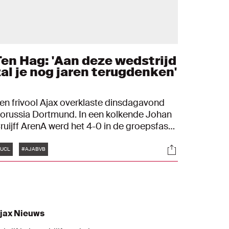
Ten Hag: 'Aan deze wedstrijd
zal je nog jaren terugdenken'
en frivool Ajax overklaste dinsdagavond
orussia Dortmund. In een kolkende Johan
ruijff ArenA werd het 4-0 in de groepsfase
an de UEFA Champions League. "We waren
Tags
s
Socials
ominant en hebben geweldig gevoetbald.
UCL
#AJABVB
n balbezit moesten we goed zijn. Dat is
elukt."
jax Nieuws