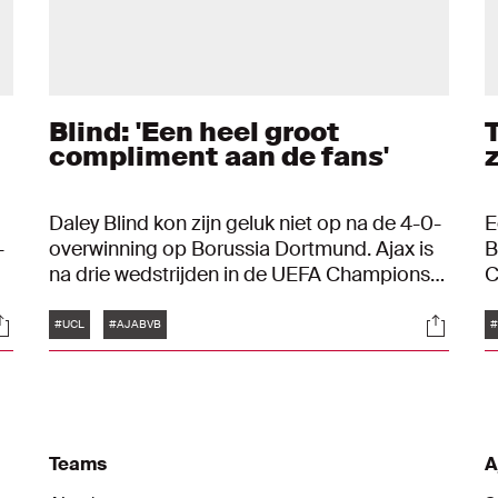
Blind: 'Een heel groot
compliment aan de fans'
Daley Blind kon zijn geluk niet op na de 4-0-
E
-
overwinning op Borussia Dortmund. Ajax is
B
na drie wedstrijden in de UEFA Champions
C
League nog foutloos. "Het was fantastisch.
v
Tags
ocials
Social
We mogen trots zijn op het resultaat en er
d
#UCL
#AJABVB
#
even van genieten."
I
g
Teams
A