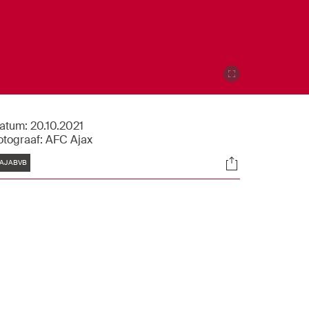
atum:
20.10.2021
otograaf:
AFC Ajax
Tags
Socials
AJABVB