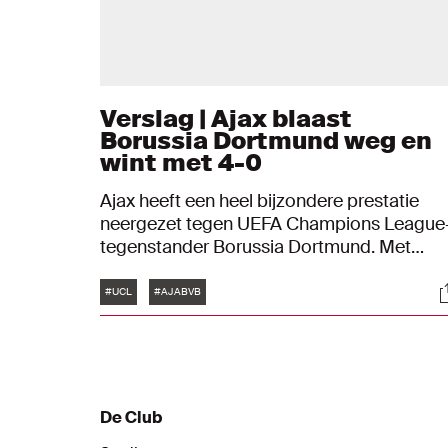
Verslag | Ajax blaast
Borussia Dortmund weg en
wint met 4-0
Ajax heeft een heel bijzondere prestatie
neergezet tegen UEFA Champions League
tegenstander Borussia Dortmund. Met
waanzinnig goed voetbal speelden de
Tags
S
Amsterdammers de bezoekers weg: 4-0.
#UCL
#AJABVB
De Club