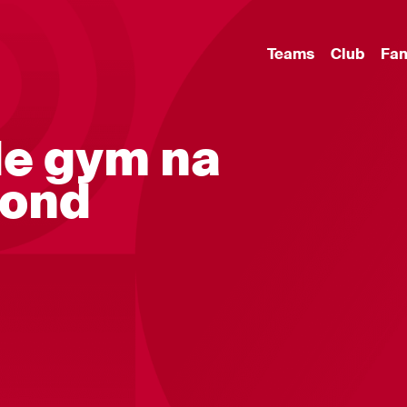
Teams
Club
Fa
 de gym na
vond