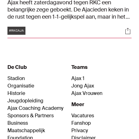
Ajax heeft zaterdagavond tegen RKC een
belangrijke zege geboekt. De Ajacieden keken in
de rust tegen een 1-1-gelijkspel aan, maar in het
tweede bedrijf namen Steven Berghuis en Brian
Tags
Soci
Brobbey het team op sleeptouw. Het tweetal
#RKCAJA
stelde zodoende de overwinning veilig in
Waalwijk: 1-4.
De Club
Teams
Stadion
Ajax 1
Organisatie
Jong Ajax
Historie
Ajax Vrouwen
Jeugdopleiding
Meer
Ajax Coaching Academy
Sponsors & Partners
Vacatures
Business
Fanshop
Maatschappelijk
Privacy
Foundation
Disclaimer