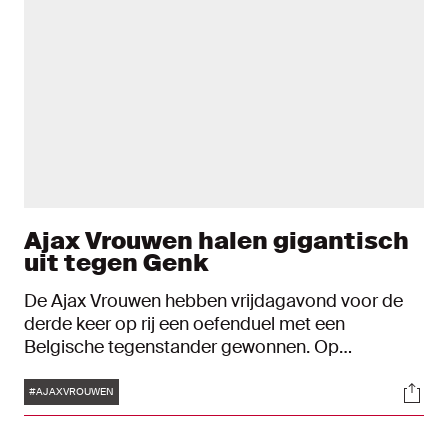
Ajax Vrouwen halen gigantisch
uit tegen Genk
De Ajax Vrouwen hebben vrijdagavond voor de
derde keer op rij een oefenduel met een
Belgische tegenstander gewonnen. Op
sportcomplex de Toekomst werd KRC Genk met
Tags
Soci
liefst 9-0 verslagen. De goals kwamen van Quinty
#AJAXVROUWEN
Sabajo (twee), Nikita Tromp (twee), Tiny Hoekstra
(twee), Iris Stiekema, Romée Leuchter en Nadine