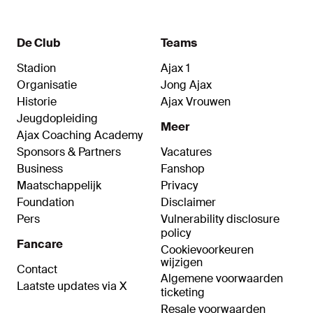
Noordam.
De Club
Teams
Stadion
Ajax 1
Organisatie
Jong Ajax
Historie
Ajax Vrouwen
Jeugdopleiding
Meer
Ajax Coaching Academy
Sponsors & Partners
Vacatures
Business
Fanshop
Maatschappelijk
Privacy
Foundation
Disclaimer
Pers
Vulnerability disclosure
policy
Fancare
Cookievoorkeuren
wijzigen
Contact
Algemene voorwaarden
Laatste updates via X
ticketing
Resale voorwaarden