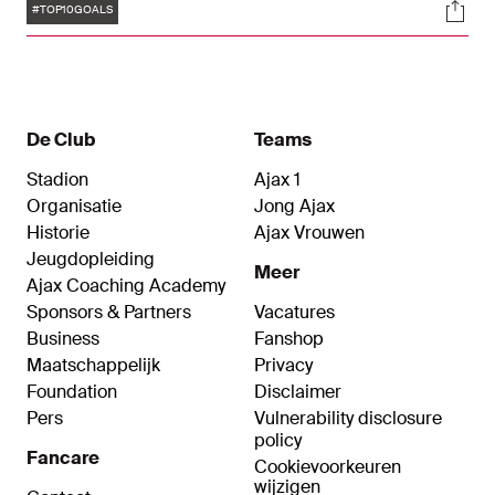
Tags
Soci
actief geweest in de Afrika Cup. Hoog tijd om te
#TOP10GOALS
kijken naar de mooiste doelpunten van Afrikanen
in het shirt van Ajax.
De Club
Teams
Stadion
Ajax 1
Organisatie
Jong Ajax
Historie
Ajax Vrouwen
Jeugdopleiding
Meer
Ajax Coaching Academy
Sponsors & Partners
Vacatures
Business
Fanshop
Maatschappelijk
Privacy
Foundation
Disclaimer
Pers
Vulnerability disclosure
policy
Fancare
Cookievoorkeuren
wijzigen