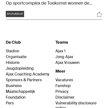
Op sportcomplex de Toekomst wonnen de
Amsterdammers met 3-0 dankzij goals van
Tags
Soci
Jinairo Johnson (2) en Bendeguz Kovacs.
#FUTURECUP
De Club
Teams
Stadion
Ajax 1
Organisatie
Jong Ajax
Historie
Ajax Vrouwen
Jeugdopleiding
Meer
Ajax Coaching Academy
Sponsors & Partners
Vacatures
Business
Fanshop
Maatschappelijk
Privacy
Foundation
Disclaimer
Pers
Vulnerability disclosure
policy