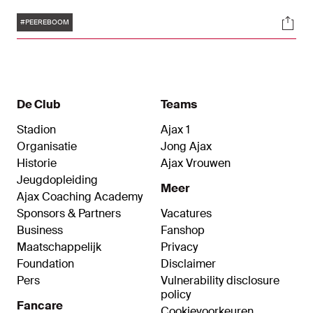
oefenmeester loopt tot en met 30 juni 2026. Zijn
Tags
Soci
oude contract liep tot medio 2025. Peereboom
#PEEREBOOM
wordt met ingang van dit seizoen hoofdtrainer
van Jong Ajax.
De Club
Teams
Stadion
Ajax 1
Organisatie
Jong Ajax
Historie
Ajax Vrouwen
Jeugdopleiding
Meer
Ajax Coaching Academy
Sponsors & Partners
Vacatures
Business
Fanshop
Maatschappelijk
Privacy
Foundation
Disclaimer
Pers
Vulnerability disclosure
policy
Fancare
Cookievoorkeuren