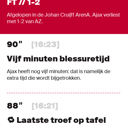
FT // 1-2
Afgelopen in de Johan Cruijff ArenA. Ajax verliest
met 1-2 van AZ.
90
[16:23]
Vijf minuten blessuretijd
Ajax heeft nog vijf minuten: dat is namelijk de
extra tijd die wordt bijgetrokken.
88
[16:21]
🔁 Laatste troef op tafel