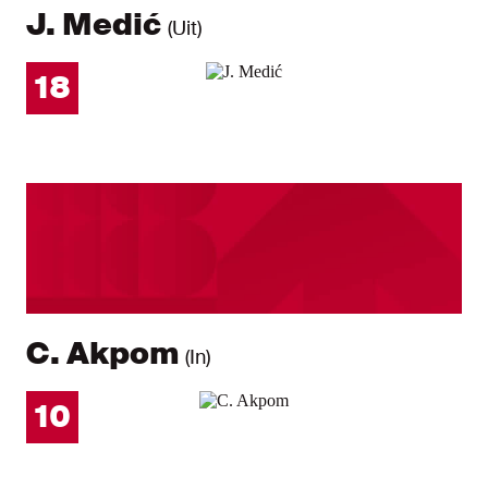
J. Medić
(Uit)
18
C. Akpom
(In)
10