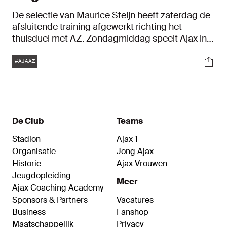
De selectie van Maurice Steijn heeft zaterdag de
afsluitende training afgewerkt richting het
thuisduel met AZ. Zondagmiddag speelt Ajax in
de Johan Cruijff ArenA om 14:30 uur tegen de
Tags
Soci
Alkmaarders.
#AJAAZ
De Club
Teams
Stadion
Ajax 1
Organisatie
Jong Ajax
Historie
Ajax Vrouwen
Jeugdopleiding
Meer
Ajax Coaching Academy
Sponsors & Partners
Vacatures
Business
Fanshop
Maatschappelijk
Privacy