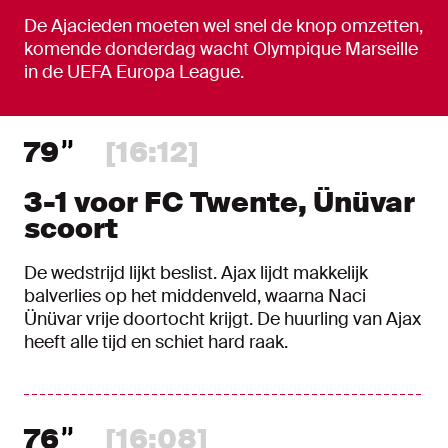
De Ajacieden moeten wel snel de knop omzetten,
komende donderdag wacht Olympique Marseille
in de UEFA Europa League.
79
[16:12]
3-1 voor FC Twente, Ünüvar
scoort
De wedstrijd lijkt beslist. Ajax lijdt makkelijk
balverlies op het middenveld, waarna Naci
Ünüvar vrije doortocht krijgt. De huurling van Ajax
heeft alle tijd en schiet hard raak.
76
[16:08]