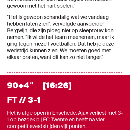
gewoon met het hart spelen."
"Het is gewoon schandalig wat we vandaag
hebben laten zien", vervolgde aanvoerder
Bergwijn, die zijn ploeg niet op sleeptouw kon
nemen. "Ik wilde het team meenemen, maar ik
ging tegen mezelf voetballen. Dat heb je deze
wedstrijd kunnen zien. We moeten goed met
elkaar praten, want dit kan zo niet langer."
90+4
[16:26]
FT // 3-1
Het is afgelopen in Enschede. Ajax verliest met 3-
1 op bezoek bij FC Twente en heeft na vier
competitiewedstrijden vijf punten.