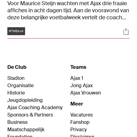
Voor Maurice Steijn wachten met Ajax drie fraaie
affiches in acht dagen tijd. Aan de vooravond van
deze belangrijke voetbalweek vertelt de coach
over fris elan na de interlandbreak, de fitheid van
Tags
Soci
zijn selectie en wat commotie die ontstond na
#TWEAJA
Fortuna-uit.
De Club
Teams
Stadion
Ajax 1
Organisatie
Jong Ajax
Historie
Ajax Vrouwen
Jeugdopleiding
Meer
Ajax Coaching Academy
Sponsors & Partners
Vacatures
Business
Fanshop
Maatschappelijk
Privacy
Foundation
Disclaimer