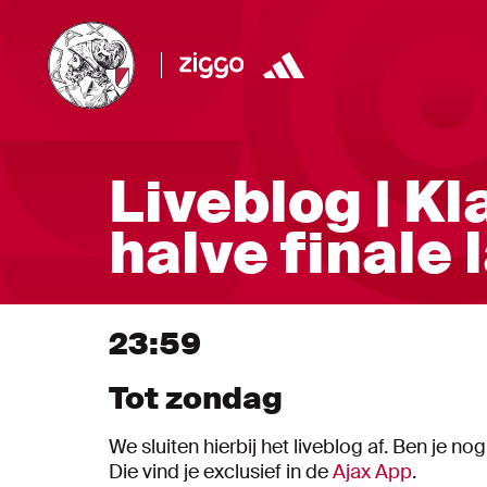
Liveblog
Liveblog | Kl
halve finale 
Liveblog
Nieuw bericht tonen
23:59
Nieuwe berichten tonen
Tot zondag
We sluiten hierbij het liveblog af. Ben je 
Die vind je exclusief in de
Ajax App
.