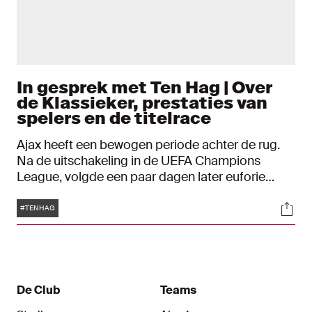
In gesprek met Ten Hag | Over
de Klassieker, prestaties van
spelers en de titelrace
Ajax heeft een bewogen periode achter de rug.
Na de uitschakeling in de UEFA Champions
League, volgde een paar dagen later euforie
tijdens de Klassieker. Wat resteert dit seizoen, is
Tags
Soci
de strijd om twee belangrijke prijzen. We zitten
#TENHAG
midden in de interlandbreak en dus heeft Erik ten
Hag tijd om uitgebreid de balans op te maken.
De Club
Teams