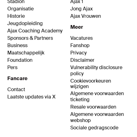
Stadion
Ajax 1
Organisatie
Jong Ajax
Historie
Ajax Vrouwen
Jeugdopleiding
Meer
Ajax Coaching Academy
Sponsors & Partners
Vacatures
Business
Fanshop
Maatschappelijk
Privacy
Foundation
Disclaimer
Pers
Vulnerability disclosure
policy
Fancare
Cookievoorkeuren
wijzigen
Contact
Algemene voorwaarden
Laatste updates via X
ticketing
Resale voorwaarden
Algemene voorwaarden
webshop
Sociale gedragscode