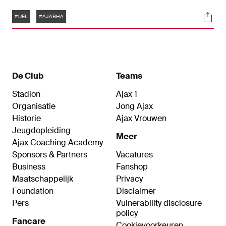
De twintigjarige verdediger zag dat de Engelsen
Tags
Soci
de fouten bij Ajax genadeloos afstraften. "Zij
#UEL
#AJABHA
straffen onze fouten wel direct af, maar wij die
van hun niet."
De Club
Teams
Stadion
Ajax 1
Organisatie
Jong Ajax
Historie
Ajax Vrouwen
Jeugdopleiding
Meer
Ajax Coaching Academy
Sponsors & Partners
Vacatures
Business
Fanshop
Maatschappelijk
Privacy
Foundation
Disclaimer
Pers
Vulnerability disclosure
policy
Fancare
Cookievoorkeuren