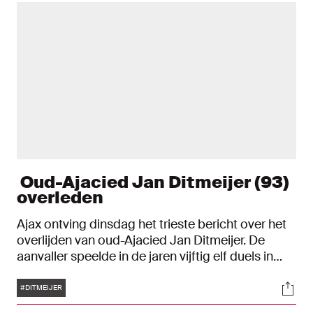
Oud-Ajacied Jan Ditmeijer (93)
overleden
Ajax ontving dinsdag het trieste bericht over het
overlijden van oud-Ajacied Jan Ditmeijer. De
aanvaller speelde in de jaren vijftig elf duels in
Ajax 1 en scoorde daarin vijf keer. Ditmeijer is 93
Tags
Soci
jaar geworden.
#DITMEIJER