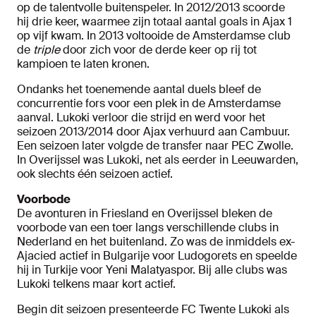
op de talentvolle buitenspeler. In 2012/2013 scoorde
hij drie keer, waarmee zijn totaal aantal goals in Ajax 1
op vijf kwam. In 2013 voltooide de Amsterdamse club
de
triple
door zich voor de derde keer op rij tot
kampioen te laten kronen.
Ondanks het toenemende aantal duels bleef de
concurrentie fors voor een plek in de Amsterdamse
aanval. Lukoki verloor die strijd en werd voor het
seizoen 2013/2014 door Ajax verhuurd aan Cambuur.
Een seizoen later volgde de transfer naar PEC Zwolle.
In Overijssel was Lukoki, net als eerder in Leeuwarden,
ook slechts één seizoen actief.
Voorbode
De avonturen in Friesland en Overijssel bleken de
voorbode van een toer langs verschillende clubs in
Nederland en het buitenland. Zo was de inmiddels ex-
Ajacied actief in Bulgarije voor Ludogorets en speelde
hij in Turkije voor Yeni Malatyaspor. Bij alle clubs was
Lukoki telkens maar kort actief.
Begin dit seizoen presenteerde FC Twente Lukoki als