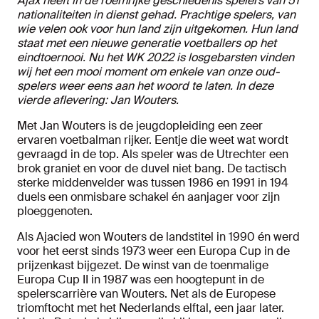
Ajax heeft in de roemrijke geschiedenis spelers van 51
nationaliteiten in dienst gehad. Prachtige spelers, van
wie velen ook voor hun land zijn uitgekomen. Hun land
staat met een nieuwe generatie voetballers op het
eindtoernooi. Nu het WK 2022 is losgebarsten vinden
wij het een mooi moment om enkele van onze oud-
spelers weer eens aan het woord te laten. In deze
vierde aflevering: Jan Wouters.
Met Jan Wouters is de jeugdopleiding een zeer
ervaren voetbalman rijker. Eentje die weet wat wordt
gevraagd in de top. Als speler was de Utrechter een
brok graniet en voor de duvel niet bang. De tactisch
sterke middenvelder was tussen 1986 en 1991 in 194
duels een onmisbare schakel én aanjager voor zijn
ploeggenoten.
Als Ajacied won Wouters de landstitel in 1990 én werd
voor het eerst sinds 1973 weer een Europa Cup in de
prijzenkast bijgezet. De winst van de toenmalige
Europa Cup II in 1987 was een hoogtepunt in de
spelerscarrière van Wouters. Net als de Europese
triomftocht met het Nederlands elftal, een jaar later.