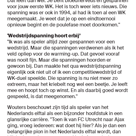
Dat leeft dan wel. Je bent bloednerveus en gespannen
voor jouw eerste WK. Het is toch weer iets nieuws. Die
spanning was er ook in 1994, al had ik toen al een WK
meegemaakt. Je weet dat je op een eindtoernooi
opnieuw begint en de poulefase moet doorkomen.''
'Wedstrijdspanning hoort erbij’
"Ik was als speler altijd zeer gespannen voor een
wedstrijd. Maar die spanningen verdwenen als ik het
veld opliep voor de warming-up. Dat gevoel vooraf
was nooit fijn. Maar die spanningen hoorden er
gewoon bij. Dan maakte het qua wedstrijdspanning
eigenlijk ook niet uit of ik een competitiewedstrijd of
WK-duel speelde. Die spanning is nu niet meer zo
extreem, maar het kriebelt nog wel een beetje. Je leeft
mee en hoopt toch op winst. En als daarbij goed wordt
gespeeld, is dat meegenomen.''
Wouters beschouwt zijn tijd als speler van het
Nederlands elftal als een bijzonder hoofdstuk in een
glansrijke carrière. ''Toen ik van FC Utrecht naar Ajax
ging, vroeg iedereen: wat doet hij hier? Als je dan een
belangrijke pion in het Nederlands elftal wordt, dan