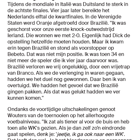
Tijdens de mondiale in Italië was Duitsland te sterk in
de achtste finales. Vier jaar later bereikte het
Nederlands elftal de kwartfinales. In de Verenigde
Staten werd Oranje afgetroefd door Brazilië. ''Ik was
geschorst voor onze eerste knock-outwedstrijd
Ierland. Die wonnen we met 2-0. Eigenlijk had Dick de
opstelling hetzelfde moeten houden. Maar ik kwam
erin tegen Brazilië en stond als voorstopper op
Bebeto. Dat was niet mijn positie. Ik was toen 34 en
niet meer de speler die ik vier jaar daarvoor was.
Brazilië verloren we vrij ongelukkig, door een vrijetrap
van Branco. Als we de verlenging in waren gegaan,
hadden we het duel nog gewonnen. Daar ben ik van
overtuigd. We hadden het gevoel dat we Brazilië
gingen pakken. Als dat was gelukt hadden we ver
kunnen komen.''
Ondanks de voortijdige uitschakelingen genoot
Wouters van de toernooien op het allerhoogste
voetbalniveau. ''Ik zat als tiener al voor de buis en heb
toen alle WK's gezien. Als je dan zelf zo’n eindronde
gaat spelen, denk je: '
jeetje, ik ga ook naar een WK
'.