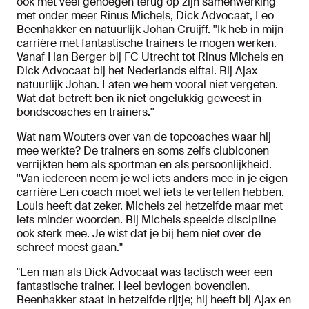
ook met veel genoegen terug op zijn samenwerking
met onder meer Rinus Michels, Dick Advocaat, Leo
Beenhakker en natuurlijk Johan Cruijff. ''Ik heb in mijn
carrière met fantastische trainers te mogen werken.
Vanaf Han Berger bij FC Utrecht tot Rinus Michels en
Dick Advocaat bij het Nederlands elftal. Bij Ajax
natuurlijk Johan. Laten we hem vooral niet vergeten.
Wat dat betreft ben ik niet ongelukkig geweest in
bondscoaches en trainers.''
Wat nam Wouters over van de topcoaches waar hij
mee werkte? De trainers en soms zelfs clubiconen
verrijkten hem als sportman en als persoonlijkheid.
''Van iedereen neem je wel iets anders mee in je eigen
carrière Een coach moet wel iets te vertellen hebben.
Louis heeft dat zeker. Michels zei hetzelfde maar met
iets minder woorden. Bij Michels speelde discipline
ook sterk mee. Je wist dat je bij hem niet over de
schreef moest gaan."
"Een man als Dick Advocaat was tactisch weer een
fantastische trainer. Heel bevlogen bovendien.
Beenhakker staat in hetzelfde rijtje; hij heeft bij Ajax en