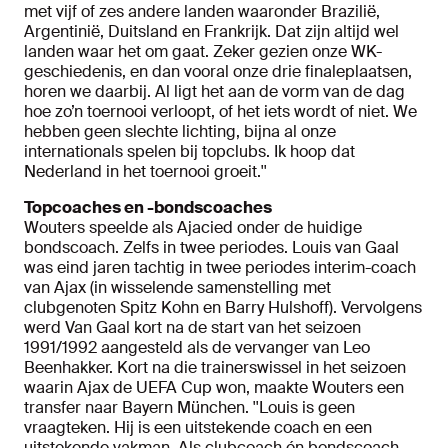
met vijf of zes andere landen waaronder Brazilië,
Argentinië, Duitsland en Frankrijk. Dat zijn altijd wel
landen waar het om gaat. Zeker gezien onze WK-
geschiedenis, en dan vooral onze drie finaleplaatsen,
horen we daarbij. Al ligt het aan de vorm van de dag
hoe zo’n toernooi verloopt, of het iets wordt of niet. We
hebben geen slechte lichting, bijna al onze
internationals spelen bij topclubs. Ik hoop dat
Nederland in het toernooi groeit.''
Topcoaches en -bondscoaches
Wouters speelde als Ajacied onder de huidige
bondscoach. Zelfs in twee periodes. Louis van Gaal
was eind jaren tachtig in twee periodes interim-coach
van Ajax (in wisselende samenstelling met
clubgenoten Spitz Kohn en Barry Hulshoff). Vervolgens
werd Van Gaal kort na de start van het seizoen
1991/1992 aangesteld als de vervanger van Leo
Beenhakker. Kort na die trainerswissel in het seizoen
waarin Ajax de UEFA Cup won, maakte Wouters een
transfer naar Bayern München. ''Louis is geen
vraagteken. Hij is een uitstekende coach en een
uitstekende vakman. Als clubcoach én bondscoach