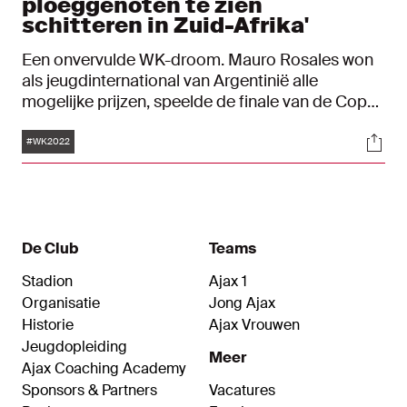
ploeggenoten te zien
schitteren in Zuid-Afrika'
Een onvervulde WK-droom. Mauro Rosales won
als jeugdinternational van Argentinië alle
mogelijke prijzen, speelde de finale van de Copa
América tegen Brazilië, maar WK-deelname
Tags
Soci
ontbreekt op het cv van de Argentijn. De
#WK2022
voormalig vleugelaanvaller van Ajax liep in 2006
tegen Willem II een enkelblessure op. De droom
om erbij te zijn op het WK van dat jaar was
daarmee vervlogen. Desondanks kijkt de 41-
jarige Rosales terug op een prachtige carrière en
De Club
Teams
is hij een fanatiek supporter van de Argentijnse
Stadion
Ajax 1
nationale ploeg.
Organisatie
Jong Ajax
Historie
Ajax Vrouwen
Jeugdopleiding
Meer
Ajax Coaching Academy
Sponsors & Partners
Vacatures