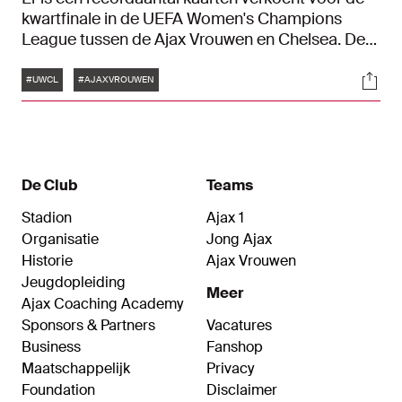
kwartfinale in de UEFA Women's Champions
League tussen de Ajax Vrouwen en Chelsea. De
actuele tussenstand is 35.991. Nooit eerder
Tags
Soci
kwamen er in Nederland zoveel mensen af op
#UWCL
#AJAXVROUWEN
een vrouwenwedstrijd.
De Club
Teams
Stadion
Ajax 1
Organisatie
Jong Ajax
Historie
Ajax Vrouwen
Jeugdopleiding
Meer
Ajax Coaching Academy
Sponsors & Partners
Vacatures
Business
Fanshop
Maatschappelijk
Privacy
Foundation
Disclaimer