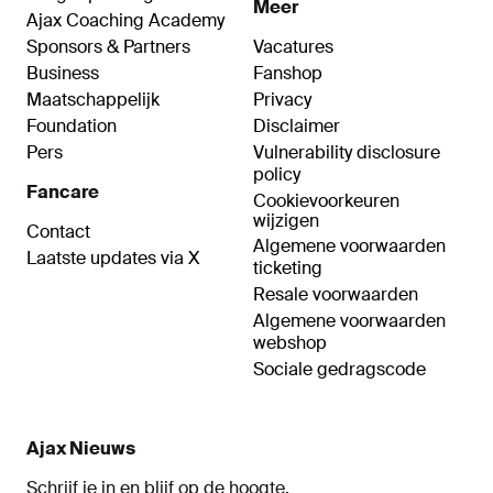
Meer
Ajax Coaching Academy
Sponsors & Partners
Vacatures
Business
Fanshop
Maatschappelijk
Privacy
Foundation
Disclaimer
Pers
Vulnerability disclosure
policy
Fancare
Cookievoorkeuren
wijzigen
Contact
Algemene voorwaarden
Laatste updates via X
ticketing
Resale voorwaarden
Algemene voorwaarden
webshop
Sociale gedragscode
Ajax Nieuws
Schrijf je in en blijf op de hoogte.