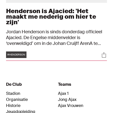
Henderson is Ajacied: 'Het
maakt me nederig om hier te
zijn'
Jordan Henderson is sinds donderdag officieel
Ajacied. De Engelse middenvelder is
‘overweldigd’ om in de Johan Cruijff ArenA te
komen spelen en hoopt met Ajax de weg
Tags
Soci
omhoog te vinden.
#HENDERSON
De Club
Teams
Stadion
Ajax 1
Organisatie
Jong Ajax
Historie
Ajax Vrouwen
Jeugdopleiding